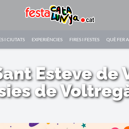
S I CIUTATS
EXPERIÈNCIES
FIRES I FESTES
QUÈ FER 
Sant Esteve de V
ies de Voltregà