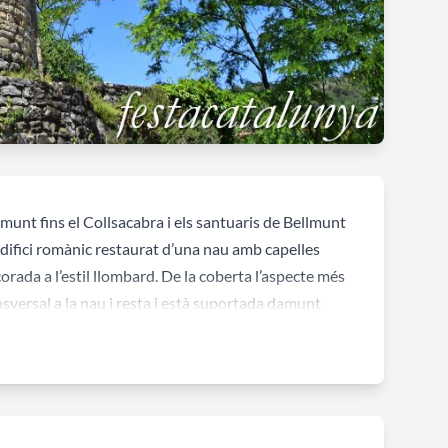
llmunt fins el Collsacabra i els santuaris de Bellmunt
edifici romànic restaurat d’una nau amb capelles
corada a l’estil llombard. De la coberta l’aspecte més
ansversal a la nau i resta i està suportada damunt
e no es va portar a terme i fou substituït per la
 d’aquesta parròquia entre 1872 i 1874. En diversos