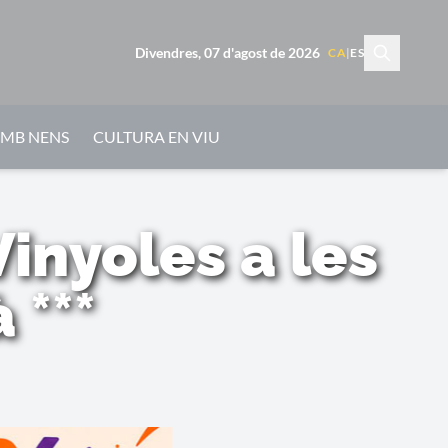
Divendres, 07 d'agost de 2026
CA
|
ES
AMB NENS
CULTURA EN VIU
inyoles a les
 ***