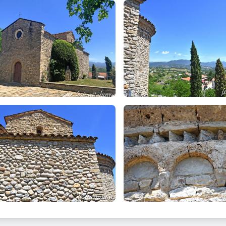
s de la població diverses plaques recorden versos del poeta de C
nt-li una corona del mateix llorer que el poeta havia plantat al cos
t aquesta estada a Vinyoles va escriure bona part del seu gran p
rist
i un bona part dels
Idil·lis i cants místics
.