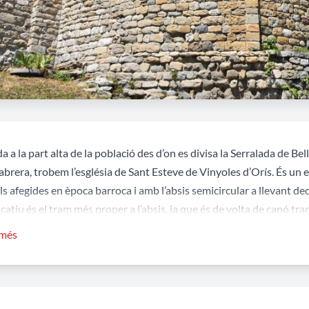
a a la part alta de la població des d’on es divisa la Serralada de Be
Cabrera, trobem l’església de Sant Esteve de Vinyoles d’Orís. És un 
ls afegides en època barroca i amb l’absis semicircular a llevant de
icatiu és el tram més proper a l’absis, ja que és de volta de canó tr
e trompes; de ben segur estava previst alçar una cúpula o cimbori qu
 més
actual.
ositats
t és un lloc de record
verdaguerià
ja que
mossèn Cinto
fou vicari