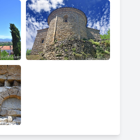
atalunya, nomenament fet pel bisbe Morgades,
tat de l’església de Vinyoles.
oema
L'Atlàntida
,
La Passió de Nostre Senyor