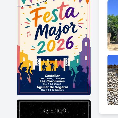
racon
imposa
Duran
Jesuc