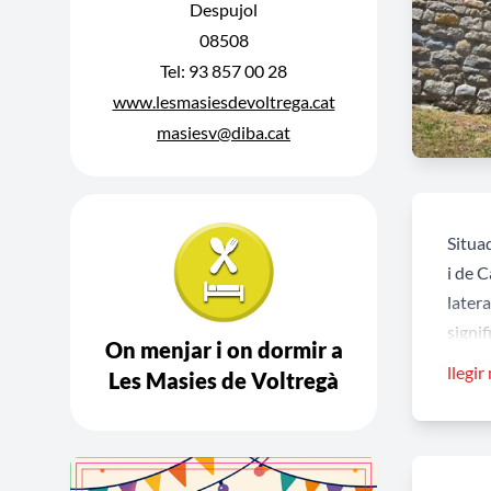
Despujol
08508
Tel: 93 857 00 28
www.lesmasiesdevoltrega.cat
masiesv@diba.cat
Situad
i de 
latera
signif
On menjar i on dormir a
quatr
llegir
Les Masies de Voltregà
volta 
Curi
Aques