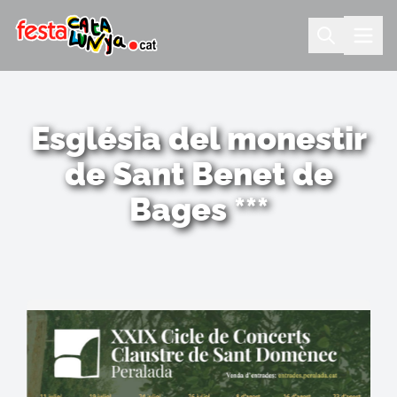
Església del monestir
de Sant Benet de
Bages ***