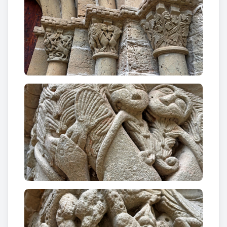
consistent en un seguit de grans volutes al llarg de
la nau central i a l'absis s'hi pintaren uns elements
florals i vegetals.
Actualment l'església ha estat restaurada,
recuperant part del carreuat romànic, i restaurant
bona part de la decoració barroca sobreposada.
Sota l'absis s'ubica la cripta semisoterrada
(llegendàriament acollí les relíquies de Sant
Valentí), molt retocada durant el barroc. És coberta
amb volta estrellada, i il·luminada per un petit
finestró a la capçalera.
Sobre la nau de l'església, descansant sobre el
primer arc toral, s'alça un cimbori en forma de
torre-campanar de dos pisos, de base pre-romànica