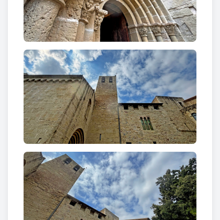
Santa Maria de Montserrat, que hi instal·la un
col·legi d'arts el 1620. El 1627 es construí el nou
palau abacial i el 1633 s'enguixà l'interior de
l'església perquè un incendi l'havia deixat
totalment fumada. En els seus darrers temps s'hi
retiraven els monjos montserratins vells.
Fou exclaustrat el 1835 i venut a particulars. El
1908 l'adquirí Elvira Carbó, mare del pintor Ramon
Cases, que hi féu unes importants obres de
restauració dirigides per J. Puig i Cadafalch. Des del
1936 l'església es va abandonar, fent ús de les
estances del monestir com a residència estiuenca
de les famílies Rocamora i Cases, descendents
d'Elvira Carbó. L'any 2003 la Fundació Caixa de
Manresa adquirí la propietat del monestir iniciant