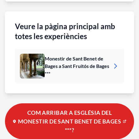
Veure la pàgina principal amb
totes les experiències
Monestir de Sant Benet de
Bages a Sant Fruitós de Bages
***
COM ARRIBAR A ESGLÉSIA DEL
MONESTIR DE SANT BENET DE BAGES
***?