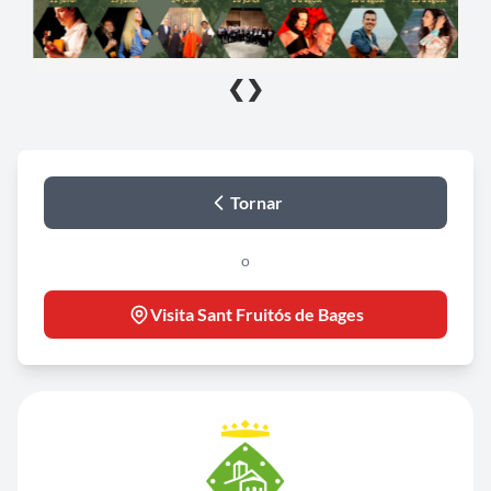
❮
❯
Tornar
o
Visita Sant Fruitós de Bages