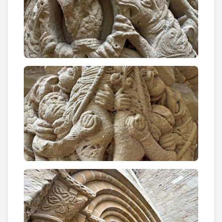
i cos romànic, que fou aixecat posteriorment amb el
pis de les campanes.
El portal principal, a la façana de ponent, és d'arc de
mig punt, sense timpà, amb quatre arquivoltes i tres
anells torals llisos sobre columnes amb capitells
decorats amb bestiari i motius florals de l'escola
ripollesa. Hi ha un altre portal més senzill, obert al
braç sud del transsepte, que dóna al claustre.
Text: Mapa del Patrimoni de la Diputació de
Barcelona.
Curiositats
Devastat pels sarraïns el 1114, a finals del XII i
principis del XIII es construïren l'església i el
claustre actuals. El 1593 fou unit al monestir de