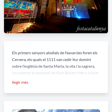
Els primers senyors alodials de Navarcles foren els
Cervera, els quals el 1111 van cedir llur domini
sobre l’església de Santa Maria, la vila i la sagrera,
una meitat al monestir de Sant Benet i l’altra a Sant
Pere de Vic. El monestir i la catedral de Vic van
llegir més
exercir el condomini del terme de Navarcles, no
sense conflictes, solucionats amb diverses
concòrdies. El monestir de Sant Benet malgrat
trobar-se dins del terme municipal de la veïna