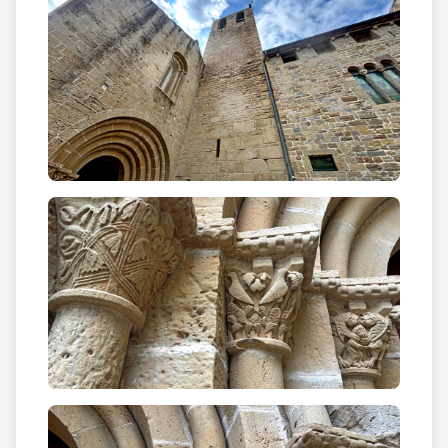
població de Sant Fruitós de Bages, pertany
eclesiàsticament a Navarcles. Ambdues localitats
tenen el relleu del monestir inclòs dins de les armes
municipals.
L’antiga abadia benedictina va ser erigida per Sal·la
a la segona meitat del segle X, després de la
repoblació efectuada del territori pel compte Guifré
el Pilós. Del conjunt d’edificis actuals destaca
l’església, que va ser construïda a final del segle XII i
principi del XIII, i el claustre. L’església té una planta
de creu llatina amb nau culminada amb absis
semicircular i transepte als braços del qual s’obren
dues absidioles.
L'interior de l'església fou enguixat després de
l'incendi de 1633 i dotat amb decoració barroca,