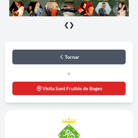
❮
❯
Tornar
o
Visita Sant Fruitós de Bages