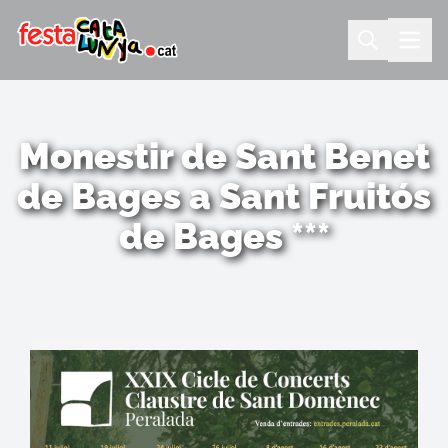
Monestir de Sant Benet
de Bages a Sant Fruitós
de Bages ***