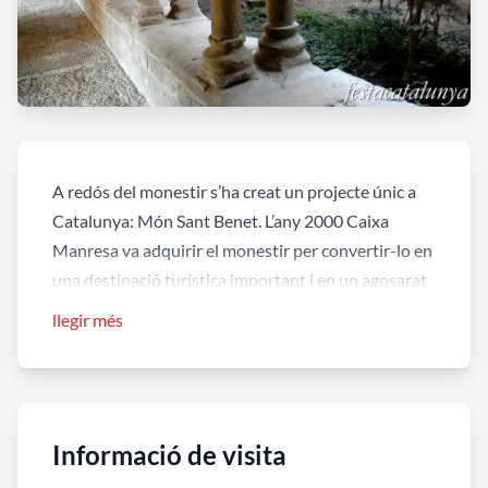
A redós del monestir s’ha creat un projecte únic a
Catalunya: Món Sant Benet. L’any 2000 Caixa
Manresa va adquirir el monestir per convertir-lo en
una destinació turística important i en un agosarat
projecte educatiu i cultural. Actualment i des del
llegir més
2012 és un projecte de
Fundació Catalunya La
Pedrera
.
És planteja, com diu el seu propi web,
Informació de visita
www.monsantbenet.com, com “un món obert a als
sentits”. Sant Benet és l’únic monestir de Catalunya