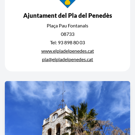
Ajuntament del Pla del Penedès
Plaça Pau Fontanals
08733
Tel: 93 898 80 03
www.elpladelpenedes.cat
pla@elpladelpenedes.cat