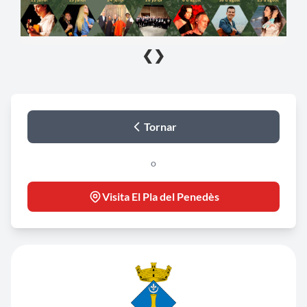
❮
❯
Tornar
o
Visita El Pla del Penedès