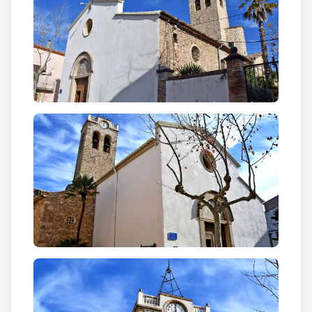
La
façana principal
, és obra de la segona meitat del
segle XIX (1869-1870). Presenta un portal d'arc de
mig punt, amb guardapols, en el timpà del qual hi ha
un mosaic que representa un cep damunt el que hi
ha un crismó, tot voltat pel text evangelical "jo sóc
el cep, vosaltres sou els sarments". Es tracta d'un
refacció de l'accés principal datada de l'any 1970.
Exteriorment destaca
el campanar
, col·locat
singularment damunt el cimbori. Data d'entre els
segles XVI i XVII i és de planta rectangular, coronat
per una balustrada.
Respecte l'interior de l'església, la nau central és de
volta de canó, reforçada per arcs torals. Damunt
l'accés hi ha el cor, datat de l'ampliació del segle XIX.