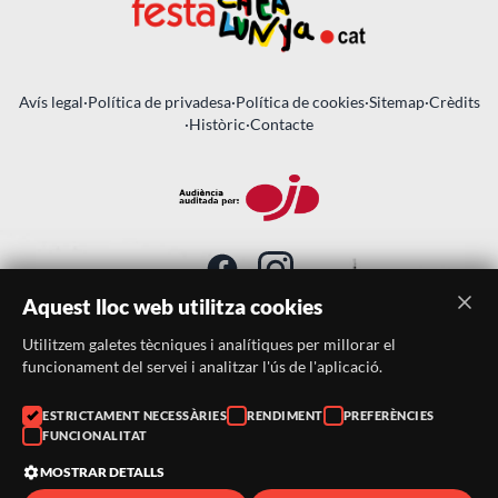
Avís legal
·
Política de privadesa
·
Política de cookies
·
Sitemap
·
Crèdits
·
Històric
·
Contacte
Aquest lloc web utilitza cookies
Utilitzem galetes tècniques i analítiques per millorar el
SUBSCRIU-TE AL BUTLLETÍ
funcionament del servei i analitzar l'ús de l'aplicació.
Telèfon:
938046359
ESTRICTAMENT NECESSÀRIES
RENDIMENT
PREFERÈNCIES
FUNCIONALITAT
Correu:
festacatalunya@festacatalunya.cat
MOSTRAR DETALLS