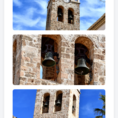
El creuer és amb cúpula semiesfèrica, reforçada
mitjançant trompes a les arestes. L'absis central és
original del segle XI, de quart d'esfera, amb tres
finestres de doble esqueixada, obrades amb carreus
de travertí.
A l'interior també destaca la capella dedicada a la
Mare de Déu del Roser
, amb un retaule que duu la
data de 1849.
Text: Mapa del Patrimoni d ela Diputació de
Barcelona.
Curiositats
Conserva dos reliquiaris de bronze. La relíquia de
Santa Maria Magdalena està fixada sobre una tela