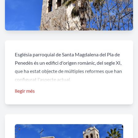
Església parroquial de Santa Magdalena del Pla de
Penedès és un edifici d'origen romànic, del segle XI,
que ha estat objecte de múltiples reformes que han
configurat l'aspecte actual.
llegir més
El
temple
és de planta pseudo-basilical, amb tres
naus, la nau septentrional més curta que les altres,
resultat de l'ampliació de l'església original, de creu
de llatina, amb successives capelles.