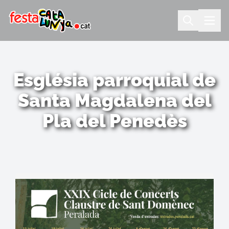
Església parroquial de
Santa Magdalena del
Pla del Penedès