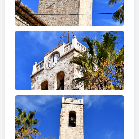
de color vermell i identificada com S. Mariae Magd
Paenit -Santa Maria Magdalena Penitent-. La
relíquia de Sant Sebastià està identificada com S.
Sebastiani Martir -Sant Sebastià Màrtir-.