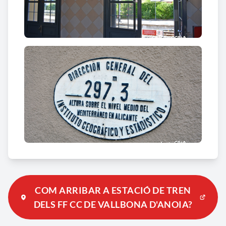
manera que els trens direcció Barcelona sempre
van per la via general i els d’Igualada per la
desviada.
COM ARRIBAR A ESTACIÓ DE TREN
DELS FF CC DE VALLBONA D'ANOIA?