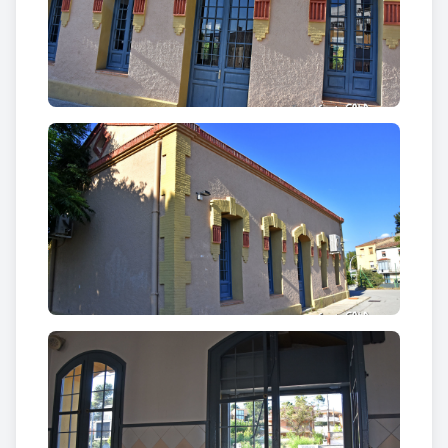
de l’edifici, a l’igual que la llinda dels portals i
finestres, estan reforçades amb maons. De tota
manera, la línia de ferrocarril Martorell-Igualada no
fou inaugurada fins anys després, concretament el
29 de juliol de 1893, amb l’arribada del primer
comboi a Igualada, després de molts anys de
dificultats financeres que van retardar i aturar en
diverses ocasions la seva construcció. A Vallbona
havia arribat un any abans. A partir d'aquell
moment l'estació de Vallbona fou molt important
per a les fàbriques de filatura i pel transport de
productes relacionats amb el vi.
L’estació avui dia té dues vies, la general i la
desviada, de 82 metres de llarg amb andanes
laterals de 143 i 105 metres de llarg. L’estació també
funciona pel sistema d’agulles talonables, de