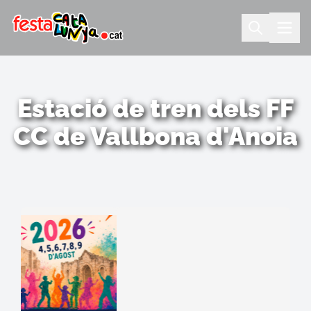
Estació de tren dels FF
CC de Vallbona d'Anoia