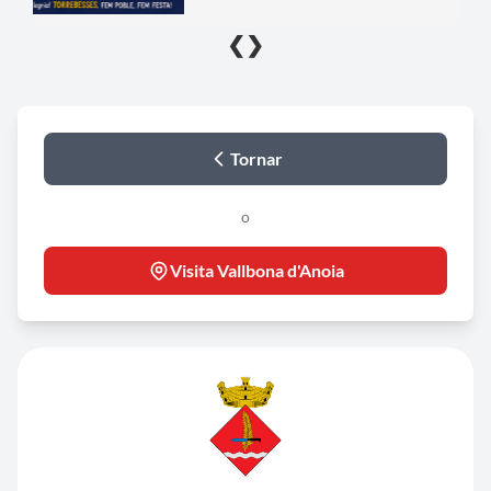
❮
❯
Tornar
o
Visita Vallbona d'Anoia