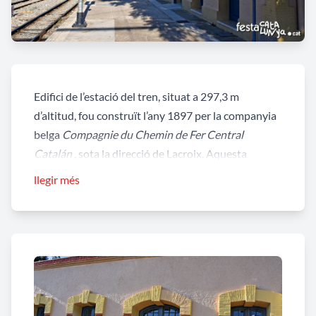
Edifici de l’estació del tren, situat a 297,3 m
d’altitud, fou construït l’any 1897 per la companyia
belga
Compagnie du Chemin de Fer Central
Catalán
, sota la direcció de Lacroix. Aquesta
empresa havia adquirit la concessió l’any 1891 a
llegir més
la
Compañia del Ferrocarril Económico de Igualada
a Martorell
, companyia que havia obtingut la
primera concessió l’any 1881 i que va fer fallida
posteriorment.
És un edifici rectangular de planta baixa. Les parets,
fetes de pedra i calç són estucades i les cantonades