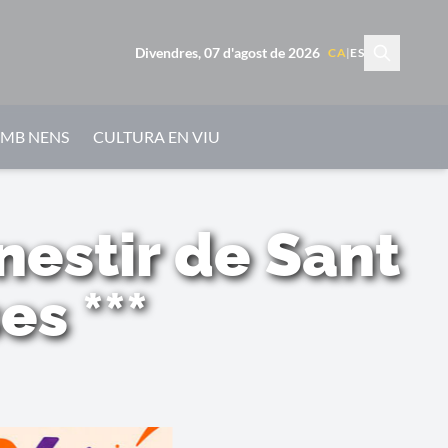
Divendres, 07 d'agost de 2026
CA
|
ES
AMB NENS
CULTURA EN VIU
nestir de Sant
s ***