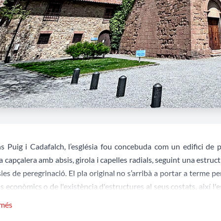
s Puig i Cadafalch, l’església fou concebuda com un edifici de p
a capçalera amb absis, girola i capelles radials, seguint una estru
ies de peregrinació. El pla original no s’arribà a portar a terme p
s econòmics o de l'existència d'estructures al seus costats, així l
la pràctica és un edifici de creu grega.
 més
rt dels absis és profusament decorada,
per arcuacions i colum