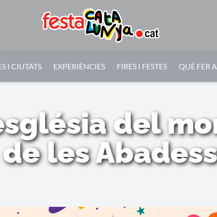
S I CIUTATS
EXPERIÈNCIES
FIRES I FESTES
QUÈ FER 
'església del mo
 de les Abadesse