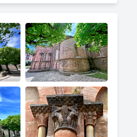
nal. La volta de canó de la nau s'allarga fins a cobrir
deguda a la reconstrucció pels danys del terratrèmol
la girola que envoltava l'absis.
 a la manera original. Actualment, tres capelles
ada braç del creuer.
r. El de Sant Mateu, fet l'any 1620, al braç oriental
'arxiu. Al costat de ponent hi ha el de Sant Miquel,
la nau major, al mur de migjorn es va obrir el portal
decorat amb dues columnes i arquivolta el primer i