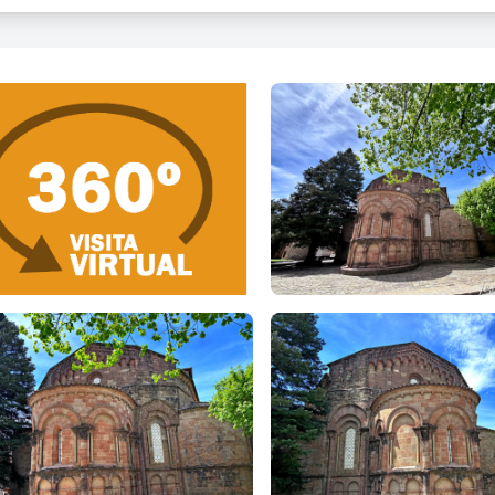
rior com a l'exterior. La coberta de la capçalera però no és l'origi
is, aguantada per quatre pilars quadrats. La disposició actual és 
a de la Candelera de l'any 1428, quan el campanar s'esfondrà sobre 
ratrèmol de 1428 afectà la capçalera, que ja no va ser reconstruïda
s s'obren al gran absis central, mentre que un petit absis s'obre a c
lésia compta amb tres portals d'entrada, un a cada costat del creue
ranssepte, és cobert amb pòrtic amb un segon pis que avui conté l
omunica amb el claustre gòtic, segurament del segle XII. Al peu de 
Canonges, que juntament amb el de Sant Mateu, estava ricament 
uatre columnes i doble arquivolta el segon.