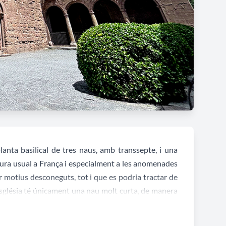
lanta basilical de tres naus, amb transsepte, i una
ctura usual a França i especialment a les anomenades
er motius desconeguts, tot i que es podria tractar de
'església té únicament una nau molt curta, de manera
netes formant una estructura de dos pisos, tant a