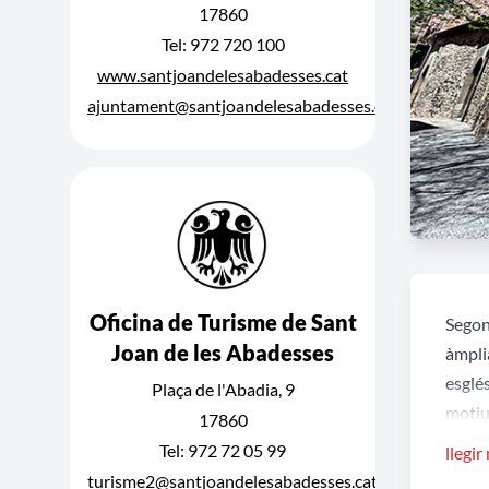
17860
Tel: 972 720 100
www.santjoandelesabadesses.cat
ajuntament@santjoandelesabadesses.cat
Oficina de Turisme de Sant
Segon
Joan de les Abadesses
àmpli
esglés
Plaça de l'Abadia, 9
motiu
17860
que a 
Tel: 972 72 05 99
llegir
La pa
turisme2@santjoandelesabadesses.cat