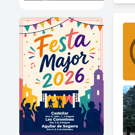
l'inte
l’abs
del di
El ter
radial
L'esg
del t
que c
dels 
amb q