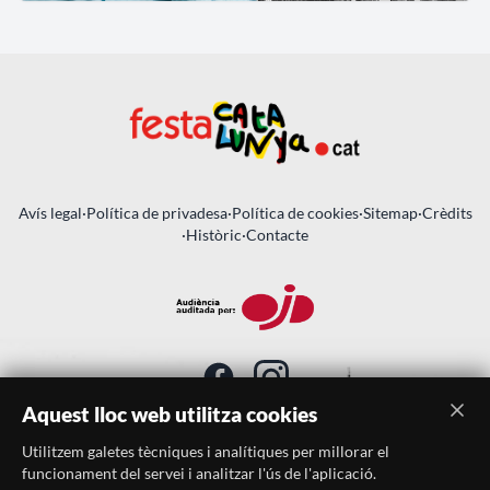
Avís legal
·
Política de privadesa
·
Política de cookies
·
Sitemap
·
Crèdits
·
Històric
·
Contacte
Aquest lloc web utilitza cookies
Utilitzem galetes tècniques i analítiques per millorar el
SUBSCRIU-TE AL BUTLLETÍ
funcionament del servei i analitzar l'ús de l'aplicació.