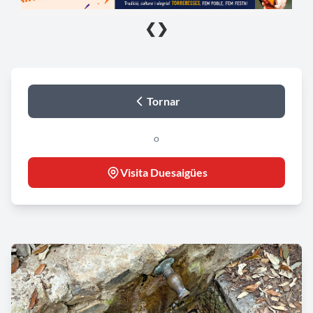
❮
❯
Tornar
o
Visita Duesaigües