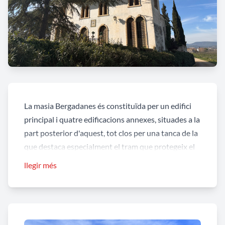
La masia Bergadanes és constituïda per un edifici
principal i quatre edificacions annexes, situades a la
part posterior d'aquest, tot clos per una tanca de la
que destaca especialment el tram que protegeix el
pati davanter de la mas, que és rematada amb
llegir més
maons esglaonats, seguint l'estil de la façana de
l'edifici principal.
Can Bergadanes destaca especialment pel front de