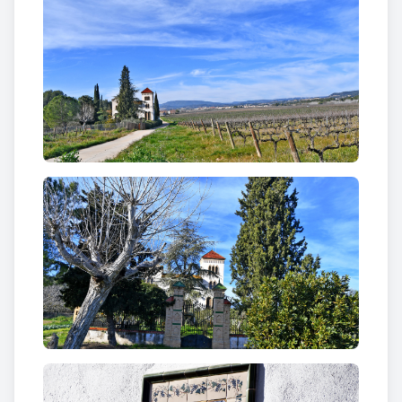
façana, d'estil clarament noucentista. Aquesta
edificació reformada en diverses ocasions és de
planta rectangular, constituït per planta baixa, pis i
planta sotacoberta. El carener és central,
longitudinal a l'edifici. En els laterals disposa de
diverses finestres, totes elles comunes, sense cap
vestigi d'antigor.
En el front de façana sud-est d'aquest edifici, pels
volts de la dècada de 1910 s'hi va afegir un nou cos,
que correspon a l'actual façana i el que disposa dels
trets significatius d'estil noucentista. Tot el conjunt
destaca per les formes geomètriques i adorns de les
finestres, així com pel coronament de les torres
amb maons, que tot remet a un noucentisme encara
amb vincles amb el modernisme arquitectònic.