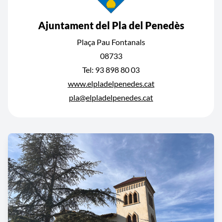
Ajuntament del Pla del Penedès
Plaça Pau Fontanals
08733
Tel: 93 898 80 03
www.elpladelpenedes.cat
pla@elpladelpenedes.cat