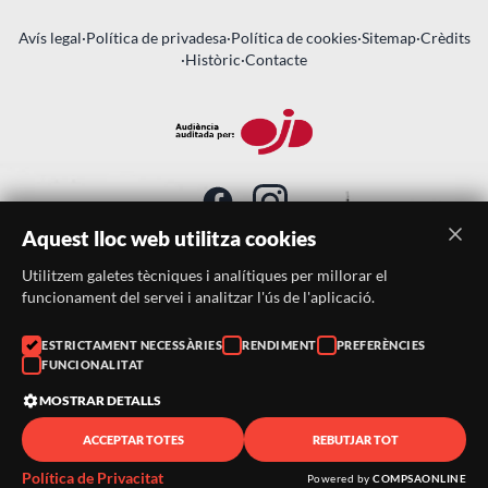
Avís legal
·
Política de privadesa
·
Política de cookies
·
Sitemap
·
Crèdits
·
Històric
·
Contacte
Aquest lloc web utilitza cookies
Utilitzem galetes tècniques i analítiques per millorar el
SUBSCRIU-TE AL BUTLLETÍ
funcionament del servei i analitzar l'ús de l'aplicació.
Telèfon:
938046359
ESTRICTAMENT NECESSÀRIES
RENDIMENT
PREFERÈNCIES
FUNCIONALITAT
Correu:
festacatalunya@festacatalunya.cat
MOSTRAR DETALLS
ACCEPTAR TOTES
REBUTJAR TOT
© 2026 ·
FestaCatalunya
— Tots els drets reservats · Web
desenvolupada amb ❤️ per
CompsaOnline
Política de Privacitat
Powered by
COMPSAONLINE