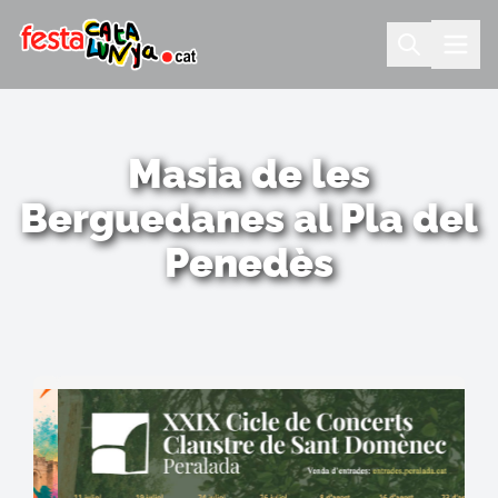
Masia de les
Berguedanes al Pla del
Penedès