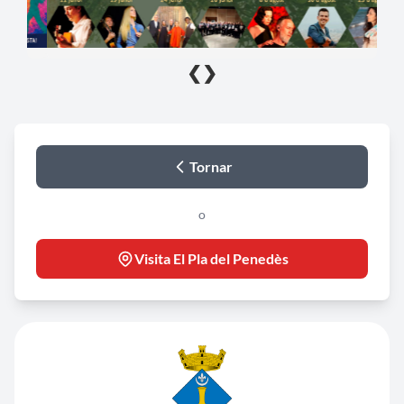
❮
❯
Tornar
o
Visita El Pla del Penedès