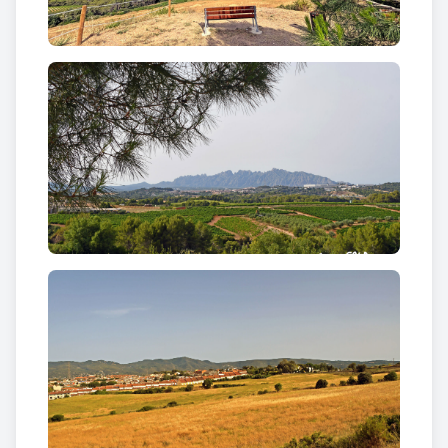
Mirador de Sant Llorenç: un espai obert per
observar i reconnectar
El
Mirador de Sant Llorenç
neix amb una vocació
clara: ser un lloc de trobada entre persones i
territori. Un espai obert, accessible i respectuós
amb l’entorn.
Aquí, el temps sembla alentir-se. El vent, la llum i el
paisatge fan la resta. El
Mirador de Sant Llorenç
no
només ofereix una vista excepcional; ofereix una
manera diferent de mirar.