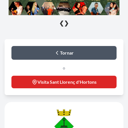
❮
❯
Tornar
o
Visita Sant Llorenç d'Hortons