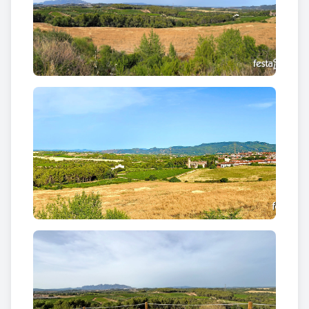
l’horitzó, fins al perfil del nucli històric de
Sant
Llorenç d’Hortons
, presidit per la figura elegant de
l’
església parroquial
.
La combinació de relleu, patrimoni i paisatge
agrícola converteix el
Mirador de Sant Llorenç
en
un espai d’una gran singularitat.
Quina vista panoràmica ofereix el Mirador de
Sant Llorenç?
Des del
Mirador de Sant Llorenç
, la mirada recorre
les terres del
Penedès
i de l’
Anoia
, dues comarques
marcades per la cultura del vi, la pagesia i una
relació profunda amb la terra.
Les
vinyes
dibuixen fileres ordenades que
s’estenen amb elegància sobre suaus ondulacions
del terreny. Entre elles, apareixen
clapes de bosc