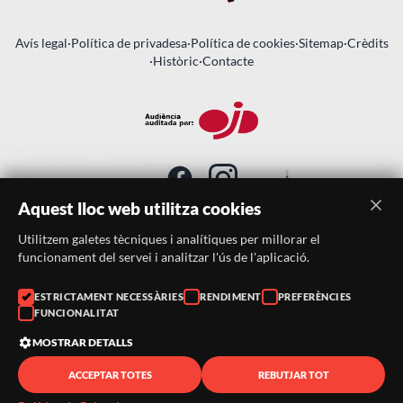
Avís legal
·
Política de privadesa
·
Política de cookies
·
Sitemap
·
Crèdits
·
Històric
·
Contacte
Aquest lloc web utilitza cookies
Utilitzem galetes tècniques i analítiques per millorar el
SUBSCRIU-TE AL BUTLLETÍ
funcionament del servei i analitzar l'ús de l'aplicació.
ESTRICTAMENT NECESSÀRIES
RENDIMENT
PREFERÈNCIES
Telèfon:
938046359
FUNCIONALITAT
Correu:
festacatalunya@festacatalunya.cat
MOSTRAR DETALLS
ACCEPTAR TOTES
REBUTJAR TOT
© 2026 ·
FestaCatalunya
— Tots els drets reservats · Web
desenvolupada amb ❤️ per
CompsaOnline