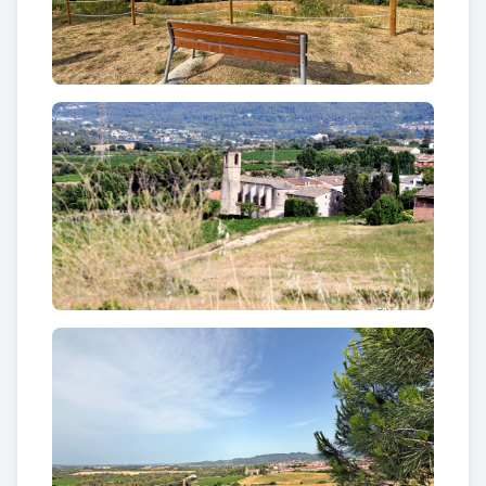
mediterrani
que aporten contrast, biodiversitat i
textura al paisatge. Aquí i allà, les
oliveres
s’alcen
discretes però persistents, esperant el cicle natural
que les durà a oferir el seu fruit daurat.
Aquesta panoràmica del
Mirador de Sant Llorenç
explica el territori sense paraules.
Per què visitar el Mirador de Sant Llorenç a Sant
Llorenç d’Hortons?
Visitar el
Mirador de Sant Llorenç
és redescobrir
Sant Llorenç d’Hortons
des d’una nova dimensió.
La seva ubicació permet entendre com el municipi
dialoga amb l’entorn natural, entre muntanya,
conreu i història.
És un espai pensat per a tothom: per a qui busca
silenci, per a qui aprecia la fotografia de paisatge o
per a qui simplement vol reconnectar amb la calma.