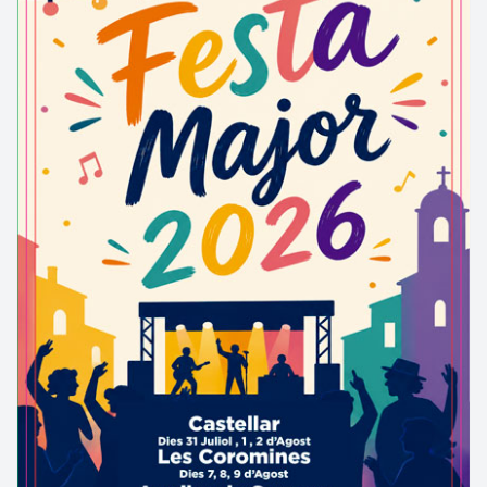
és l’antesala d’un ric patrimoni històric, artístic i
arquitectònic.
La fusió del mar amb la muntanya ens proporciona
un important patrimoni natural i especialment
geològic. Al fons s’albira el Cap de Creus, el Cap
Gros, el Peni, Broiles, el castell de Sant Salvador i
entre muntanyes la població de Portbou.