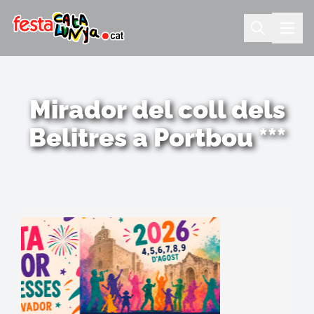
Mirador del coll dels
Belitres a Portbou ***