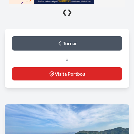
❮
❯
Tornar
o
Visita Portbou