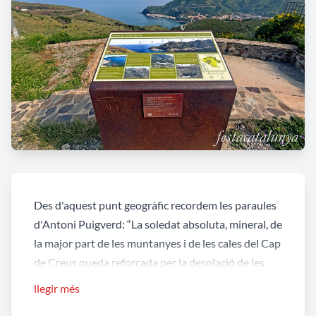
Des d'aquest punt geogràfic recordem les paraules
d'Antoni Puigverd: “La soledat absoluta, mineral, de
la major part de les muntanyes i de les cales del Cap
de Creus queda reforçada per la desolació de les
feixes de pedra seca abandonades: la meravella
llegir més
humana més remarcable de les muntanyes que