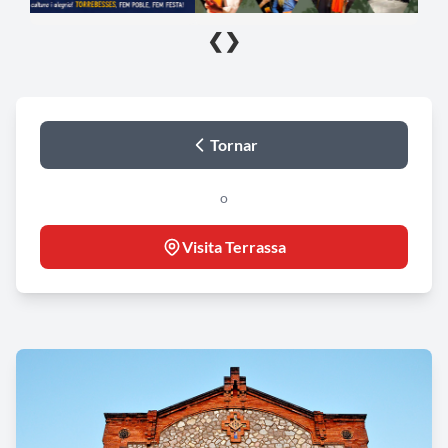
❮
❯
Tornar
o
Visita Terrassa