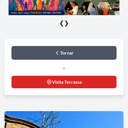
❮
❯
Tornar
o
Visita Terrassa