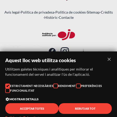
Avís legal
·
Política de privadesa
·
Política de cookies
·
Sitemap
·
Crèdits
·
Històric
·
Contacte
Aquest lloc web utilitza cookies
Utilitzem galetes tècniques i analítiques per millorar el
SUBSCRIU-TE AL BUTLLETÍ
funcionament del servei i analitzar l'ús de l'aplicació.
Telèfon:
938046359
ESTRICTAMENT NECESSÀRIES
RENDIMENT
PREFERÈNCIES
FUNCIONALITAT
Correu:
festacatalunya@festacatalunya.cat
MOSTRAR DETALLS
ACCEPTAR TOTES
REBUTJAR TOT
© 2026 ·
FestaCatalunya
— Tots els drets reservats · Web
desenvolupada amb ❤️ per
CompsaOnline