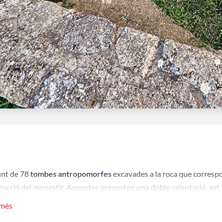
nt de 78
tombes antropomorfes
excavades a la roca que correspo
rucció del monestir. Aquestes presenten una doble orientació, est
iques. En resten testimonis, encara que actualment no visibles, a l'
 més
diola de migdia, el presbiteri i l'ala de llevant de les dependències