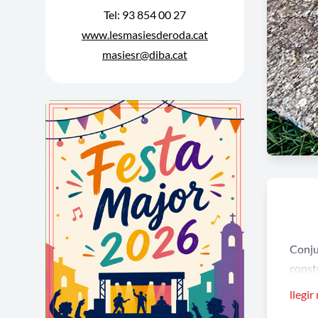
Tel: 93 854 00 27
www.lesmasiesderoda.cat
masiesr@diba.cat
Conju
const
monàst
llegir
l'absi