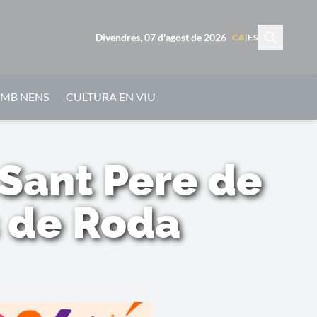
Divendres, 07 d'agost de 2026
CA
|
ES
AMB NENS
CULTURA EN VIU
 Sant Pere de
s de Roda