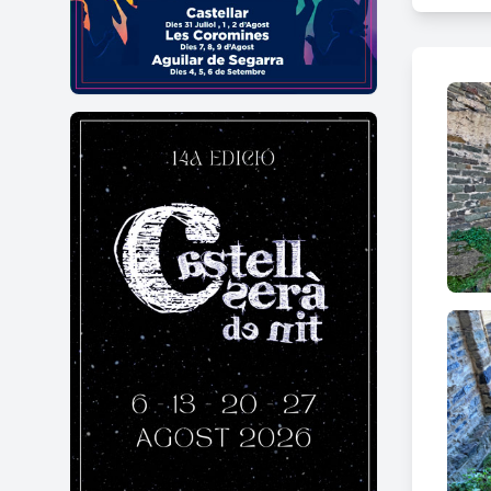
Tal i
hipòte