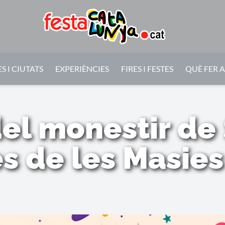
S I CIUTATS
EXPERIÈNCIES
FIRES I FESTES
QUÈ FER 
el monestir de
s de les Masie