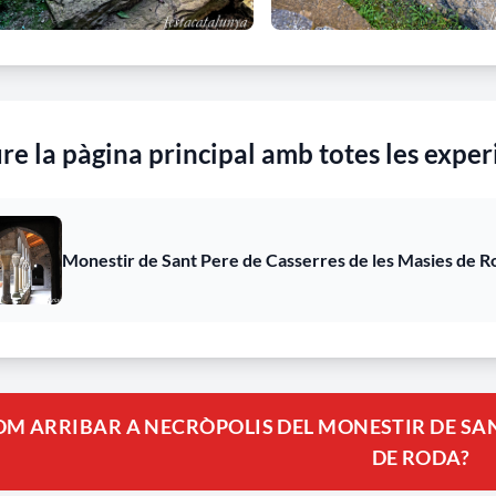
re la pàgina principal amb totes les exper
Monestir de Sant Pere de Casserres de les Masies de Ro
M ARRIBAR A NECRÒPOLIS DEL MONESTIR DE SANT
DE RODA?