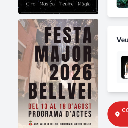
Veu
CO