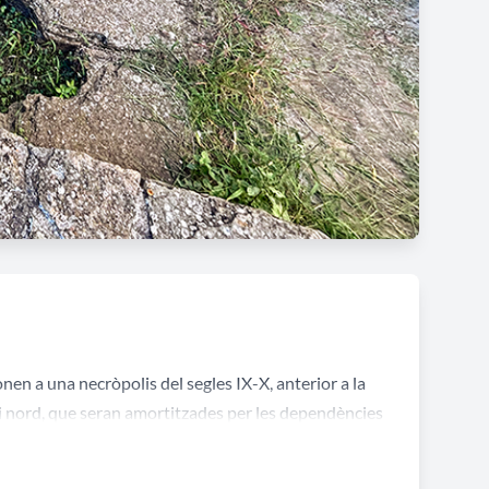
nen a una necròpolis del segles IX-X, anterior a la
 i nord, que seran amortitzades per les dependències
interior del temple i a l'exterior del temple, entre
 monàstiques.