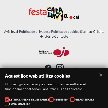
Avís legal
·
Política de privadesa
·
Política de cookies
·
Sitemap
·
Crèdits
·
Històric
·
Contacte
Aquest lloc web utilitza cookies
Utilitzem galetes tècniques i analítiques per millorar el
SUBSCRIU-TE AL BUTLLETÍ
funcionament del servei i analitzar l'ús de l'aplicació.
Telèfon:
938046359
ESTRICTAMENT NECESSÀRIES
RENDIMENT
PREFERÈNCIES
FUNCIONALITAT
Correu:
festacatalunya@festacatalunya.cat