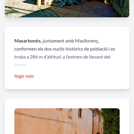
Masarbonès,
juntament amb Masllorenç,
conformen els dos nuclis històrics de població i es
troba a 286 m d’altitud, a l’extrem de llevant del
terme.
llegir més
Segons la tradició oral, els seus orígens, estan en
una caseta,
Cala Margarita,
que servia d’aixopluc a
un pastor. Tot i amb això, sembla que aquests cal
cercar-los a l’època de la Reconquesta quan es va
assentar al lloc una torre de vigilància cristiana.
Després, aquesta torres es va anar ampliant i
modificant i es convertí en una casa amb estructura