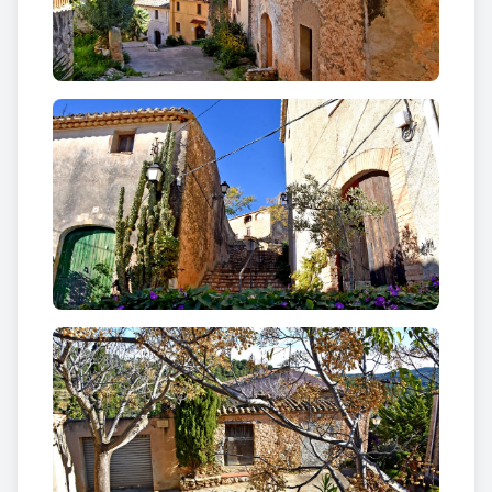
Al 1830 al lloc hi vivien 105 habitants però aquesta
xifra es va anar reduint a partir de la crisi de la
fil·loxera, el 1911, la Guerra Civil i la crisi del camp
provocat per les gelades de 1956, fins a arribar a la
vintena de residents que té actualment.
Passejant per Masarbonès es poden descobrir un
conjunt de carrers i cases que conserven l’estil propi
de les diferents èpoques en que foren urbanitzats,
així com en tres masies sobresurten del conjunt
d’edificis entorn de les quals s’hi van construir la
resta de cases.
Per tots els voltants del poble es poden observar