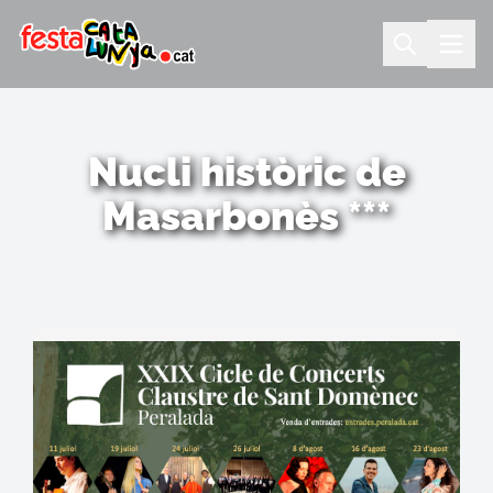
Nucli històric de
Masarbonès ***