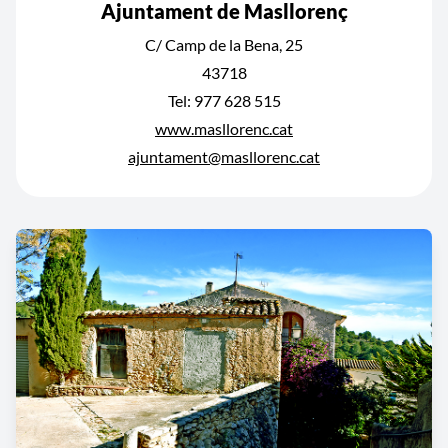
Ajuntament de Masllorenç
C/ Camp de la Bena, 25
43718
Tel: 977 628 515
www.masllorenc.cat
ajuntament@masllorenc.cat