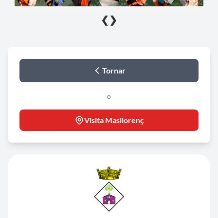
❮
❯
Tornar
o
Visita Masllorenç