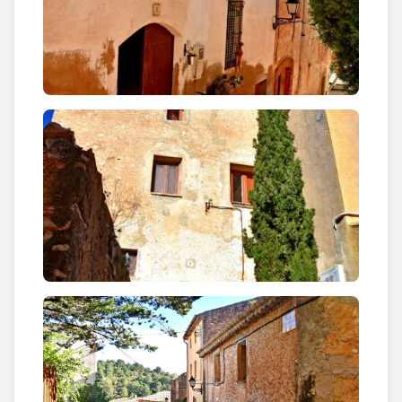
d’una masia típica catalana amb teulada a doble
vessant que es coneix amb el renom de “
Cal Martí
”.
En aquesta casa encara hi queden vestigis de
l’antiga
torre de vigilància catalana.
El més visible
és una petita finestra amb arc ogival que es pot
contemplar a la façana del darrera des de la plaça de
l’església.
El segle XIV a aquella primera masia se n’hi va afegir
una altra,
Cal Curt
, i el segle XVI
Cal Calbet
.
Els segles XVI i XVII Masarbonès s’engrandí, i el
1787 el nucli comptava amb 52 habitants, batlle
propi i una església d’estil neoclàssic dedicada a
Sant Bartomeu, de la qual en destaca el seu
campanar d’espadanya.