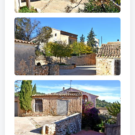
també una gran quantitat de
marges i
barraques
que es van construir en el passat per
guanyar terrenys per conrear a les muntanyes del
paisatge que caracteritza aquest llogaret.
A més a més, hi ha una
ruta que comunica aquest
nucli amb el de Masllorenç
que es pot fer a peu o
amb bicicleta tot gaudint d’un bell paisatge en mig
de bosc i terres conreades.