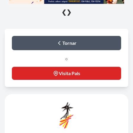
❮
❯
Tornar
o
Visita Pals