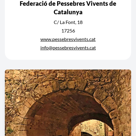
Federació de Pessebres Vivents de
Catalunya
C/ La Font, 18
17256
www.pessebresvivents.cat
info@pessebresvivents.cat