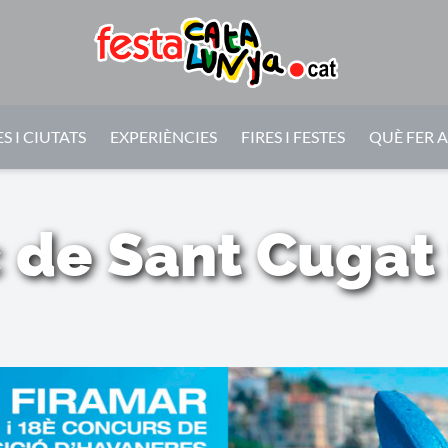
S I CIUTATS
EXPERIÈNCIES
FIRES I FESTES
QUÈ FER 
c de Sant Cuga