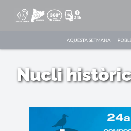
AQUESTA SETMANA
POBLE
Nucli històri