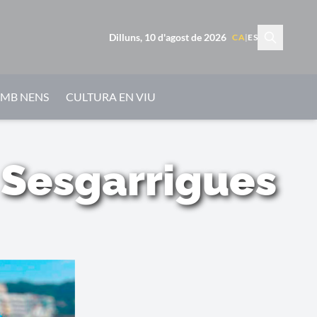
Dilluns, 10 d'agost de 2026
CA
|
ES
AMB NENS
CULTURA EN VIU
t Sesgarrigues