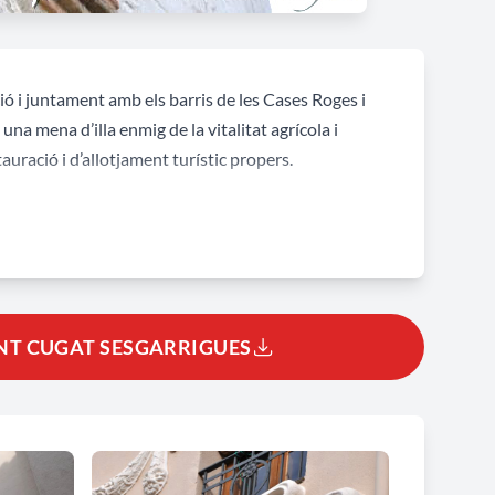
ció i juntament amb els barris de les Cases Roges i
una mena d’illa enmig de la vitalitat agrícola i
tauració i d’allotjament turístic propers.
ais especialment singulars, però passejar pels seus
de calma i serenor, però no una serenor trista i
es les seves avantatges i podríem afirmar sense cap
NT CUGAT SESGARRIGUES
italitat. Mereix una visita, això sí, pausada i sense
ert al món.