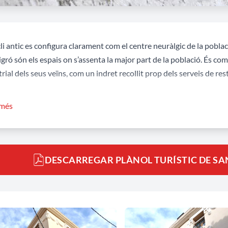
li antic es configura clarament com el centre neuràlgic de la pobla
gró són els espais on s’assenta la major part de la població. És com 
rial dels seus veïns, com un indret recollit prop dels serveis de res
ar pels seus carrers no ens farà gaudir de grans edificacions o esp
 més
rs ens transmetrà potser alguna cosa millor, una profunda sensació 
da, sinó de bon tarannà, de bon veïnatge, de poble d’abans, amb tot
eus defectes.
DESCARREGAR PLÀNOL TURÍSTIC DE SA
Cugat Sesgarrigues
és un poble acollidor al visitant, ple de llum i v
bé fer soroll, escoltant les pròpies petjades enmig d’un Penedès ob