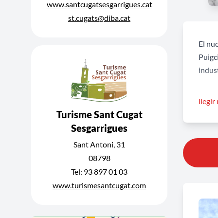
www.santcugatsesgarrigues.cat
st.cugats@diba.cat
El nuc
Puigci
indust
Passej
llegir
carre
Turisme Sant Cugat
isola
Sesgarrigues
dels s
Sant Antoni, 31
08798
Sant 
Tel: 93 897 01 03
gaire
www.turismesantcugat.com