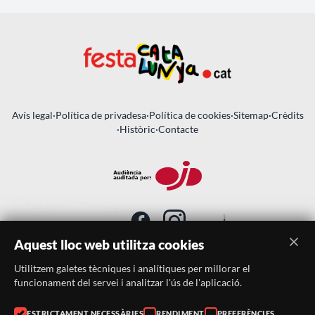
Avís legal
·
Política de privadesa
·
Política de cookies
·
Sitemap
·
Crèdits
·
Històric
·
Contacte
Aquest lloc web utilitza cookies
Utilitzem galetes tècniques i analítiques per millorar el
SUBSCRIU-TE AL BUTLLETÍ
funcionament del servei i analitzar l'ús de l'aplicació.
ESTRICTAMENT NECESSÀRIES
RENDIMENT
PREFERÈNCIES
Telèfon:
938046359