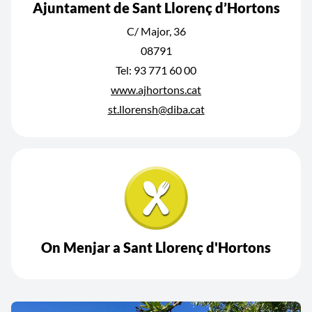
Ajuntament de Sant Llorenç d’Hortons
C/ Major, 36
08791
Tel: 93 771 60 00
www.ajhortons.cat
st.llorensh@diba.cat
On Menjar a Sant Llorenç d'Hortons