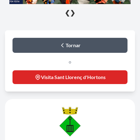
❮
❯
Tornar
o
Visita Sant Llorenç d'Hortons