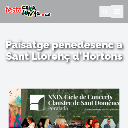
Paisatge penedesenc a
Sant Llorenç d'Hortons