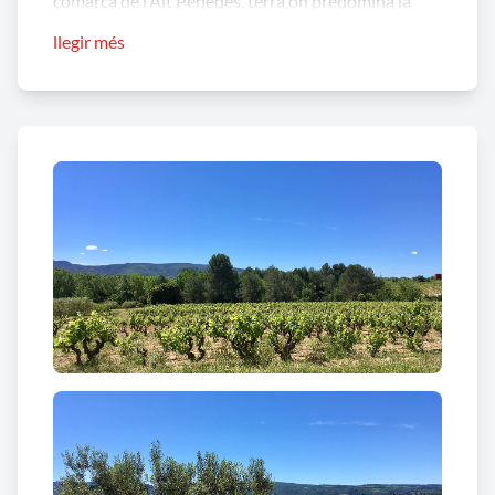
comarca de l’Alt Penedès, terra on predomina la
vinya. El nostre paisatge és ondulat, presidit per
llegir més
petits pujols boscosos, a les zones planes trobareu
conreus i a les fondalades, prop de fonts o torrents,
encara es conreen horts ”. Així es presenta al
municipi a la pròpia web de l’Ajuntament
(www.ajhortons.cat ). I realment Sant Llorenç és
així, amb un paisatge típicament penedesenc i on
l’empremta del treball de l’home, l’empremta del
treball dels pagesos ha marcat un territori i ha
configurat un perfil i relleus certament singulars i
diferenciats.
Entre els masos més significatius mereixen una cita
especial, cal Raimundet, un edifici ja datat al segle
XIV, ca l’Esteve de la Riera documentat al segle XVI,
la Casa Vella de Can Serra (o d’Espiells) o la masia