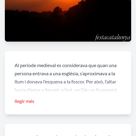
Al període medieval es considerava que quan una
persona entrava a una església, s’aproximava a la
llum i donava l’esquena a la foscor. Per això, l’altar
havia d’estar a llevant, a l’est, on Déu es fa present.
Això era així per la persistència d’un vell ritus solar
llegir més
asiàtic.
Segons aquesta creença la vida i la riquesa vénen
d’orient, mentre la mort i el mal venen d’occident.