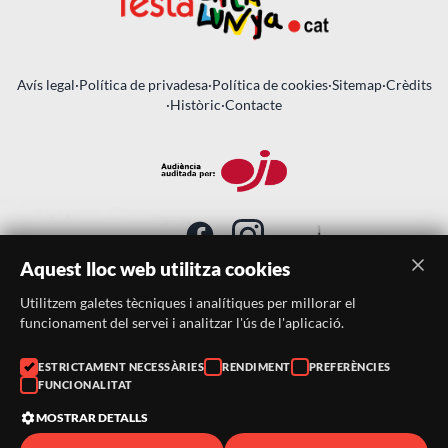
Avís legal
·
Política de privadesa
·
Política de cookies
·
Sitemap
·
Crèdits
·
Històric
·
Contacte
Aquest lloc web utilitza cookies
Utilitzem galetes tècniques i analítiques per millorar el
SUBSCRIU-TE AL BUTLLETÍ
funcionament del servei i analitzar l'ús de l'aplicació.
Telèfon:
938046359
ESTRICTAMENT NECESSÀRIES
RENDIMENT
PREFERÈNCIES
FUNCIONALITAT
Correu:
festacatalunya@festacatalunya.cat
MOSTRAR DETALLS