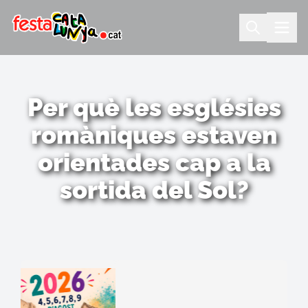
Per què les esglésies
romàniques estaven
orientades cap a la
sortida del Sol?