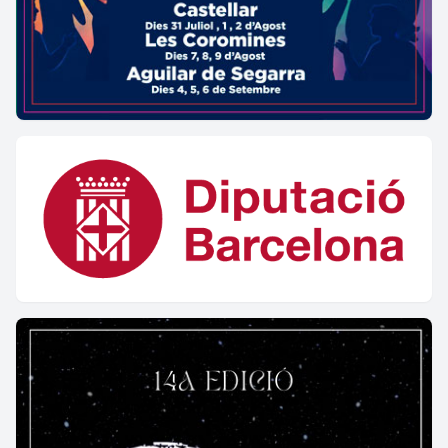
Si unia amb una línia recta, aquest punt on es
creuen aquestes dues circumferències noves, amb
el centre inicial de la circumferència primera on
tenia el pal clavat, ja tenia l’eix nord-sud.
I a més les dues línies que marcaven est-oest i nord-
sud, formaven una creu perfecta.