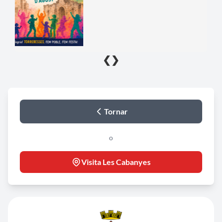
❮
❯
Tornar
o
Visita Les Cabanyes