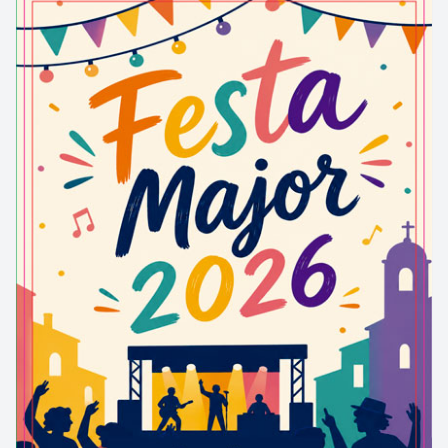
Amb els dos punts marcats damunt la
circumferència, amb un regle de fusta s’unien fent
una línia recta. Així s’obtenia l’orientació orient-
occident, l’est i l’oest de l’església.
A continuació, amb l’est i l’oest marcats, tocava
marcar el nord i el sud. Calia tornar a buscar els
punts que havien marcat al principi les ombres
damunt la circumferència. Ara, cada un d’aquests
punts es convertia en el centre de dues
circumferències més. El mestre d’obres agafava un
compàs i fent servir aquests dos punts feia dues
circumferències. Aquestes dues noves
circumferències es tocaven, es creuaven en un nou
punt. Aquest era el nord!