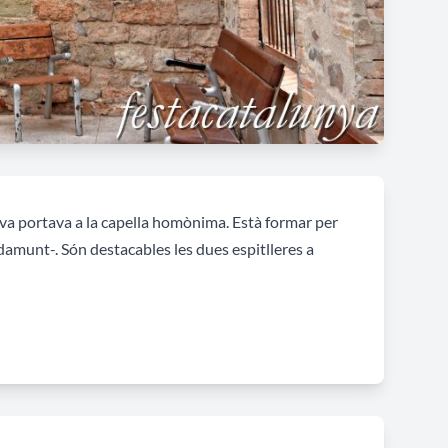
va portava a la capella homònima. Està formar per
 damunt-. Són destacables les dues espitlleres a
a amb aquesta part ponentina del territori-,
portal
mília que hi vivia-.
l’església parroquial i la sagrera corresponent de Sant
uments de l’alou comtal de Sant Pere d’Or apareix el