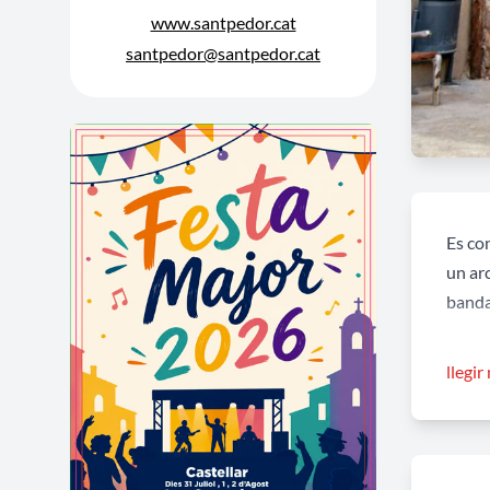
www.santpedor.cat
santpedor@santpedor.cat
Es co
un arc
banda
També
llegir
del M
La vil
Pere 