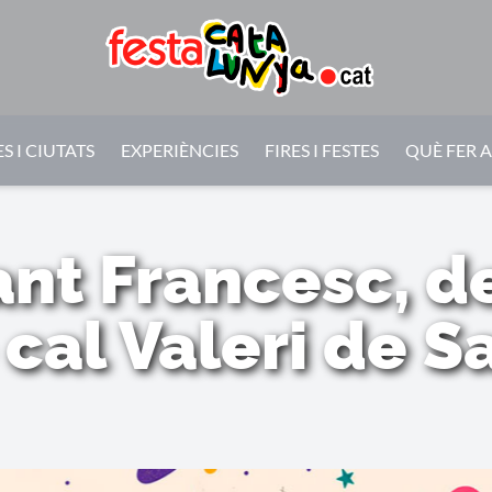
S I CIUTATS
EXPERIÈNCIES
FIRES I FESTES
QUÈ FER 
ant Francesc, de
cal Valeri de S