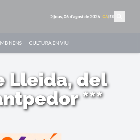
Dijous, 06 d'agost de 2026
CA
|
ES
AMB NENS
CULTURA EN VIU
 Lleida, del
antpedor ***