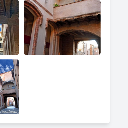
ndre-la avui en dia, i estaríem parlant d’un
de franqueses als seus habitants i començava un camí
a règia amb la vila i pertinences, reté els censos
n a la vila. Estableix, a més, un mercat –
mercatello
-
uerres i altres problemes- i una fira anual, amb
 i l’usdefruit del forn que pensa construir, per tal
segons costum del forn de Manresa.
 Alfons I. Al segle següent ja es documenta una
mur de la vila, l’any 1259 el vall, el 1273 un carrer
 atorgar una nova concessió per engrandir les cases
ò va provocar que la muralla estava envoltada a la