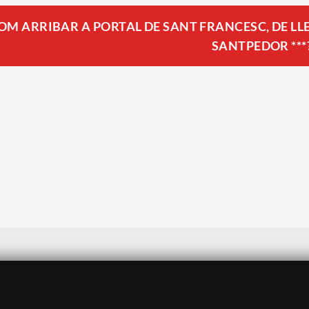
OM ARRIBAR A PORTAL DE SANT FRANCESC, DE LLE
SANTPEDOR ***
Avís legal
·
Política de privadesa
·
Política de cookies
·
Sitemap
·
Crèdits
·
Històric
·
Contacte