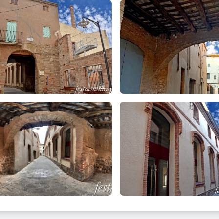
e vila, molt probablement no ho seria una població com podem ente
nt d’explotacions agrícoles força importants.
 1190 o 1192 –segons autors- el rei Alfons I va atorgar una carta 
retorn per convertir-se en una vila. El monarca dóna la dominicatur
ents de les terres i els eximeix dels dels edificis que es construïssi
al –que va patir un col·lapse a finals del segle XIII a casa de les g
ió de lleuda per als habitants de la vila. El rei es reserva la justícia
ts els homes de la vila hi vagin a coure el pa i li donen una part, 
1299 el rei Jaume II va confirmar la carta de població atorgada per
ió dins d’un recinte emmurallat i fortificat. L’any 1234 s’esmenta el 
nat Pulcro Solano i el 1290 un vall antic.
 la primera meitat del segle XIV, concretament l'any 1327 el rei va
stiguessin adossades als paraments de les muralles i vall antic. Aix