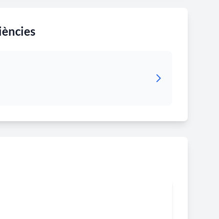
ió del perímetre del recinte emmurallat amb els
pellat de les Verjes", el "portal de Vich", "el portal
iències
Aquest any Jaume II va concedir a la universitat de
 dotze jurats de Consell que administressin els