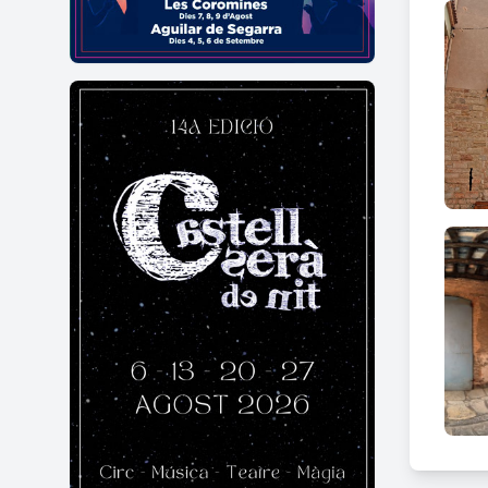
nom d
conju
L’any
sense 
proced
setman
exempc
que to
L’any 
poblac
anome
I ja a
que e