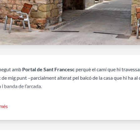
negut amb
Portal de Sant Francesc
perquè el camí que hi travessa
 de mig punt –parcialment alterat pel balcó de la casa que hi ha al
 i banda de l’arcada.
 fou conegut com
portal de Lleida
–creuava el camí que comunicav
 més
onjo
o de
portal de cal Valeri
–en aquests casos en referir-se a la fa
a reial fortificada de Santpedor s’originà al segle XII al voltant de 
d’Or, citada ja l’any 1081. To i que en aquest període en alguns doc