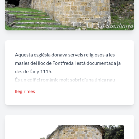
Aquesta església donava serveis religiosos a les
masies del lloc de Fontfreda i està documentada ja
des de l’any 1115.
És un edifici romànic molt sobri d’una única nau
amb l’absis semicircular sense decoració. A ponent
llegir més
s’hi construí un petit campanar de paret o
d’espadanya amb dues obertures. La porta d’accés
és també molt simple, amb arc de mig punt. Al
damunt mateix hi havia una làpida sepulcral de
marbre blanc actualment conservada a l’interior de
l’església parroquial de Sant Martí; es va substituir