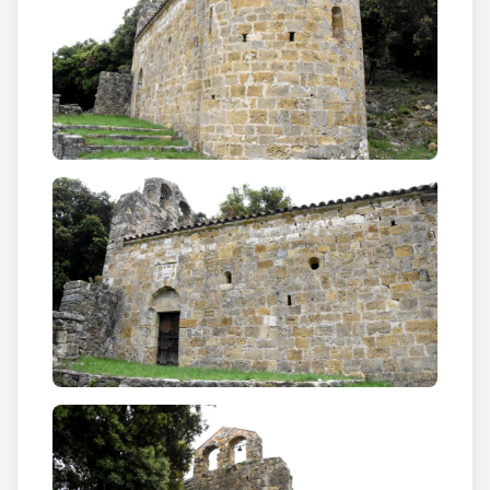
pel relleu d’una creu.
La
porta de fusta
conserva alguns elements de la
ferramenta de ferro forjat originals del període
romànic, amb les tires de ferro horitzontals obertes
als extremes en volutes enfrontades.
Curiositats