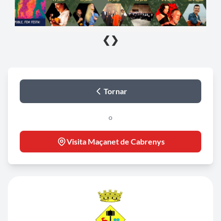
❮
❯
Tornar
o
Visita Maçanet de Cabrenys