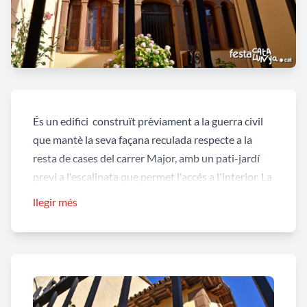
És un edifici construït prèviament a la guerra civil
que mantè la seva façana reculada respecte a la
resta de cases del carrer Major, amb un pati-jardí
previ a l'escalinata que permet l'accés a l'interior. La
tanca exterior és de ferro forjat i a la porta es llegeix
llegir més
"Torre de Sant Joan". A la façana crida l'atenicó la
capella que presideix la porta principal, flanquejada
amb finestres simètriques a banda i banda, amb un
plafó ceràmica on s'hi representa la figura de Sant
Joan Baptista.