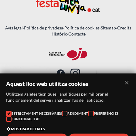
Avís legal
·
Política de privadesa
·
Política de cookies
·
Sitemap
·
Crèdits
·
Històric
·
Contacte
Aquest lloc web utilitza cookies
Utilitzem galetes tècniques i analítiques per millorar el
SUBSCRIU-TE AL BUTLLETÍ
funcionament del servei i analitzar l'ús de l'aplicació.
ESTRICTAMENT NECESSÀRIES
RENDIMENT
PREFERÈNCIES
Telèfon:
938046359
FUNCIONALITAT
Correu:
festacatalunya@festacatalunya.cat
MOSTRAR DETALLS