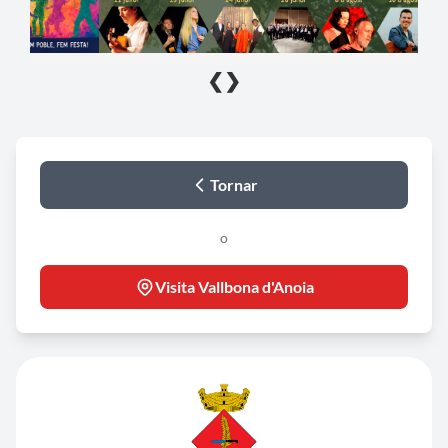
❮
❯
Tornar
o
Visita Vallbona d'Anoia