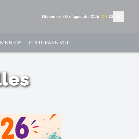
Divendres, 07 d'agost de 2026
CA
|
ES
AMB NENS
CULTURA EN VIU
lles