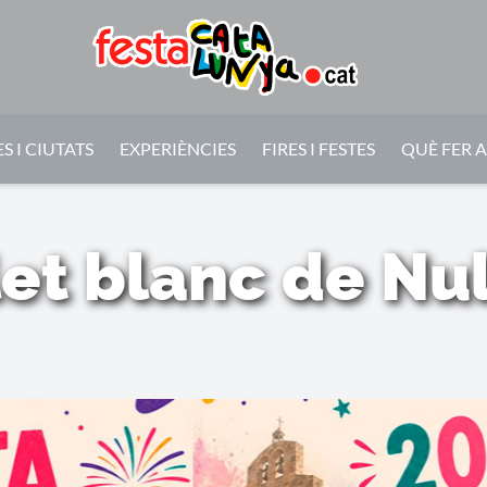
S I CIUTATS
EXPERIÈNCIES
FIRES I FESTES
QUÈ FER 
et blanc de Nu