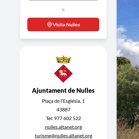
o
Visita Nulles
Ajuntament de Nulles
Plaça de l'Església, 1
43887
Tel: 977 602 522
nulles.altanet.org
turisme@nulles.altanet.org