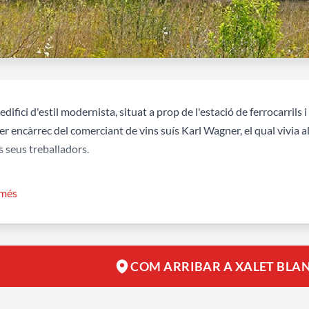
edifici d'estil modernista, situat a prop de l'estació de ferrocarrils 
er encàrrec del comerciant de vins suís Karl Wagner, el qual vivia a
s seus treballadors.
ment amb el
Xalet Blanc
, també es van construir uns magatzems a 
 més
uals comerciava l'empresa de Karl Wagner durant les primeres dècade
lida.
riorment, aquest complex industrial va ser utilitzat per l'empresa 
COM ARRIBAR A XALET BLAN