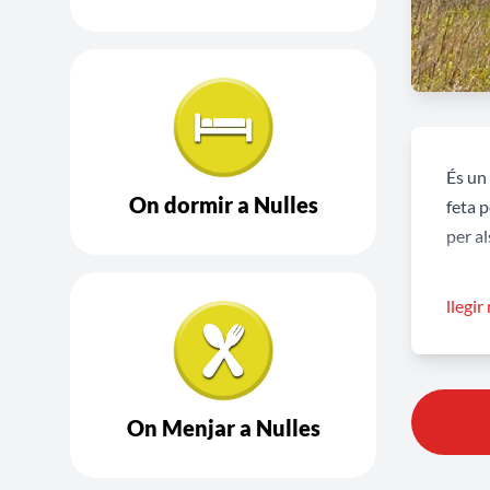
És un 
On dormir a Nulles
feta p
per al
Junta
llegir
els q
fer fal
Poste
On Menjar a Nulles