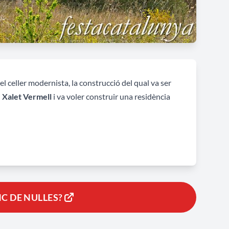
i el celler modernista, la construcció del qual va ser
l
Xalet Vermell
i va voler construir una residència
la mateixa zona, destinats a guardar els vins amb
s del segle XX, fins que pels volts de l'any 1923 va
Pedro Masana, que va estar activa fins fa pocs anys.
C DE NULLES?