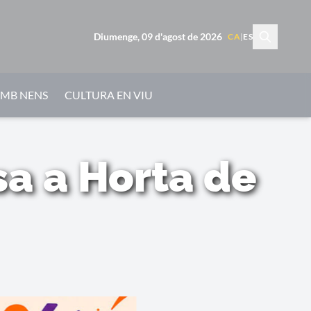
Diumenge, 09 d'agost de 2026
CA
|
ES
AMB NENS
CULTURA EN VIU
sa a Horta de