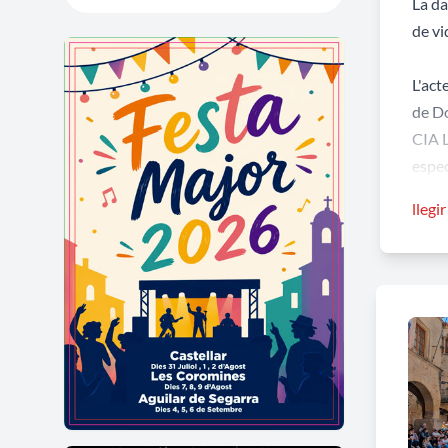
La da
de vi
L'act
de Do
CIA L
espec
llegi
A més
enriq
Tivis
Amb a
seu c
Una j
emoci