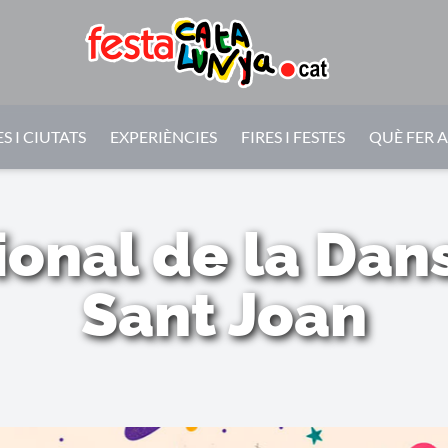
S I CIUTATS
EXPERIÈNCIES
FIRES I FESTES
QUÈ FER 
ional de la Dan
Sant Joan