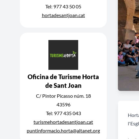
Tel: 977 43 50 05
hortadesantjoan.cat
Oficina de Turisme Horta
de Sant Joan
C/ Pintor Picasso núm. 18
43596
Tel: 977 435 043
Horta
turismehortadesantjoan.cat
l'Esg
puntinformacio.horta@altanet.org