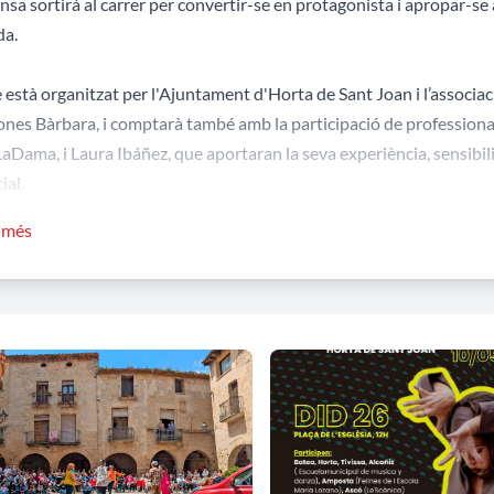
nsa sortirà al carrer per convertir-se en protagonista i apropar-se a
da.
e està organitzat per l'Ajuntament d'Horta de Sant Joan i l’associac
nes Bàrbara, i comptarà també amb la participació de profession
aDama, i Laura Ibáñez, que aportaran la seva experiència, sensibilit
ial.
r més
, diverses escoles de dansa i entitats del territori s'han sumat a la 
uidora. Entre elles hi participen Batea Dansa, l'Escola Municipal 
sa, Escola Maria Lozano d'Amposta, Le'Scénica d'Ascó i la mateixa
questa proposta, Horta de Sant Joan se suma a la celebració interna
ompromís amb la cultura, la promoció de les arts escèniques i el sup
ornada pensada per emocionar, compartir i celebrar la dansa com 
ons i territori.