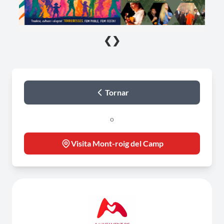
❮
❯
Tornar
o
Visita Mont-roig del Camp