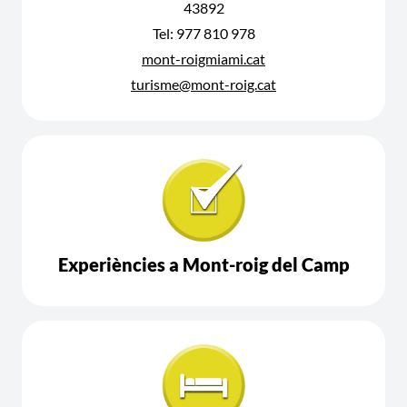
43892
Tel: 977 810 978
mont-roigmiami.cat
turisme@mont-roig.cat
Experiències a Mont-roig del Camp