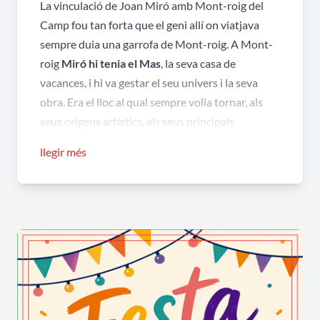
La vinculació de Joan Miró amb Mont-roig del
Camp fou tan forta que el geni allí on viatjava
sempre duia una garrofa de Mont-roig. A Mont-
roig
Miró hi tenia el Mas
, la seva casa de
vacances, i hi va gestar el seu univers i la seva
obra. Era el lloc al qual sempre volia tornar, als
seus orígens artístics, als seus principals
paisatges emocionals.
llegir més
Fou a Mont-roig del Camp, després d’una
malaltia, on decidí dedicar-se a la pintura en
contra dels desitjos del seu pare. Hi creà bona
part de la seva primera producció pictòrica la
qual el convertiria ben aviat en un dels artistes
més influents del segle XX. Ho feu inspirat per
Mont-roig del Camp i els seus paisatges,
establint un vincle amb la terra, a partir de