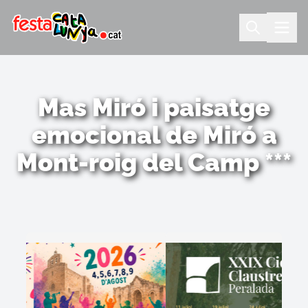
Mas Miró i paisatge
emocional de Miró a
Mont-roig del Camp ***