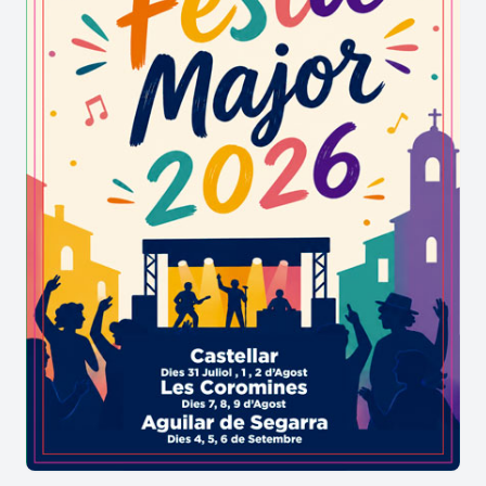
l’interès pels objectes quotidians i l’entorn
natural.
Us convidem a descobrir l’estreta relació de Miró
amb Mont-roig amb la visita al Mas Miró, origen
de tot, i a través de la ruta
“El paisatge emocional
de Miró”
la qual transcorre per alguns dels espais
que transformà en art universal.
També podeu realitzar
visites al mas
amb
audioguia, visites guiades, visites teatralitzades,
visites escolars, i taller com la masia amb els 5
sentits, Miró i el vi, visita amb tast...