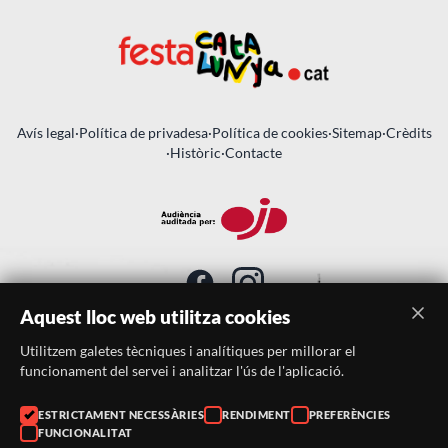
Avís legal
·
Política de privadesa
·
Política de cookies
·
Sitemap
·
Crèdits
·
Històric
·
Contacte
Aquest lloc web utilitza cookies
Utilitzem galetes tècniques i analítiques per millorar el
SUBSCRIU-TE AL BUTLLETÍ
funcionament del servei i analitzar l'ús de l'aplicació.
ESTRICTAMENT NECESSÀRIES
RENDIMENT
PREFERÈNCIES
Telèfon:
938046359
FUNCIONALITAT
Correu:
festacatalunya@festacatalunya.cat