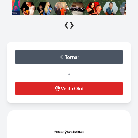
❮
❯
Tornar
o
Visita Olot