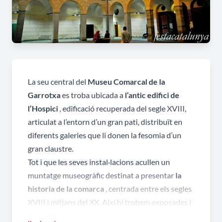
La seu central del
Museu Comarcal de la
Garrotxa
es troba ubicada a
l’antic edifici de
l’Hospici
, edificació recuperada del segle XVIII,
articulat a l’entorn d’un gran pati, distribuït en
diferents galeries que li donen la fesomia d’un
gran claustre.
Tot i que les seves instal·lacions acullen un
muntatge museogràfic destinat a presentar
la
historia de la comarca
, centrada entre els segles
XVIII i mitjans del XX. Així hi trobem exposades i
explicades activitats relacionades amb l’entorn,