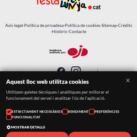
Avís legal
·
Política de privadesa
·
Política de cookies
·
Sitemap
·
Crèdits
·
Històric
·
Contacte
Aquest lloc web utilitza cookies
Utilitzem galetes tècniques i analítiques per millorar el
SUBSCRIU-TE AL BUTLLETÍ
funcionament del servei i analitzar l'ús de l'aplicació.
Telèfon:
938046359
ESTRICTAMENT NECESSÀRIES
RENDIMENT
PREFERÈNCIES
FUNCIONALITAT
Correu:
festacatalunya@festacatalunya.cat
MOSTRAR DETALLS