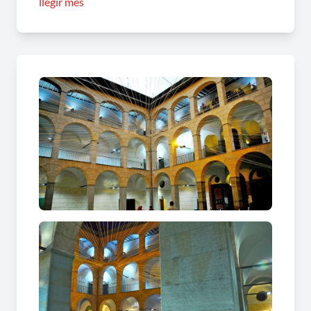
llegir més
com poden ser aquelles derivades de
l’explotació
del bosc, el tèxtil o la imatgeria religiosa
.
La part, però, més representativa i de destacada
és la que fa referència a les plasmacions
artístiques d’aquest període històric. No cal dir,
que la part més important és la que fa referència
al
moviment paisatgístic de l’escola olotina
amb
representants tan destacats com els germans
Joaquim i Marià Vayreda, Modest Urgell
o
Josep Berga
.
També hi son presents l’escultura i la pintura
modernistes i noucentistes, amb importants
exemples de
Miquel Blay, Joan Llimona, Josep
Clarà
o
Ramon Casas
, de qui destaca el quadre
La Càrrega
(1903).