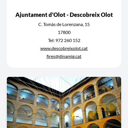
Ajuntament d'Olot - Descobreix Olot
C. Tomàs de Lorenzana, 15
17800
Tel: 972 260 152
www.descobreixolot.cat
fires@dinamig.cat