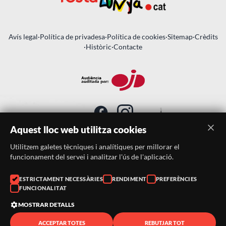
Avís legal
·
Política de privadesa
·
Política de cookies
·
Sitemap
·
Crèdits
·
Històric
·
Contacte
Aquest lloc web utilitza cookies
Utilitzem galetes tècniques i analítiques per millorar el
SUBSCRIU-TE AL BUTLLETÍ
funcionament del servei i analitzar l'ús de l'aplicació.
ESTRICTAMENT NECESSÀRIES
RENDIMENT
PREFERÈNCIES
Telèfon:
938046359
FUNCIONALITAT
Correu:
festacatalunya@festacatalunya.cat
MOSTRAR DETALLS
ACCEPTAR TOTES
REBUTJAR TOT
© 2026 ·
FestaCatalunya
— Tots els drets reservats · Web