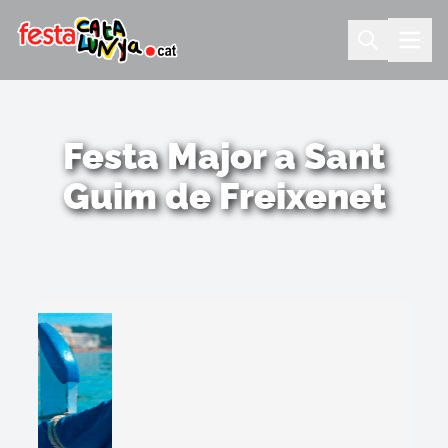
Festa Major a Sant
Guim de Freixenet