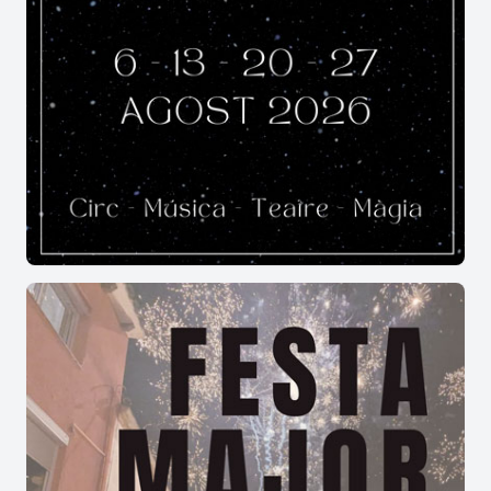
Freixenet i participar en una celebració que
combina
tradició
,
música
,
cultura popular
i
activitats lúdiques
. La varietat de propostes i el
caràcter participatiu fan que la
Festa Major de
Sant Guim de Freixenet
sigui una cita destacada
dins del calendari festiu de la Segarra.
Quines activitats ofereix la Festa
Major?
La
Festa Major
inclou habitualment
teatre
,
balls
,
concerts
,
jocs de cucanya
,
atraccions
i
correfocs
, entre altres activitats festives.
És una festa pensada per a totes les
edats?
Sí. La
Festa Major
presenta activitats perquè