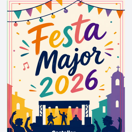
atraccions
i
correfocs
, activitats que any rere
any formen part de la identitat de la celebració.
Aquesta combinació permet que petits i grans
trobin propostes adaptades als seus interessos i
participin activament en la vida festiva del
municipi.
Els diferents espais del poble acullen les
activitats de la
Festa Major
, afavorint la
convivència entre els veïns i els visitants i
mantenint viu l'esperit d'una festa que és un
referent per als nuclis agregats i les poblacions de
l'entorn.
Festa Major de Sant Guim de Freixenet,
cultura popular i participació
La
Festa Major
és també una oportunitat per