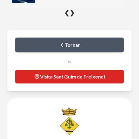
❮
❯
Tornar
o
Visita Sant Guim de Freixenet