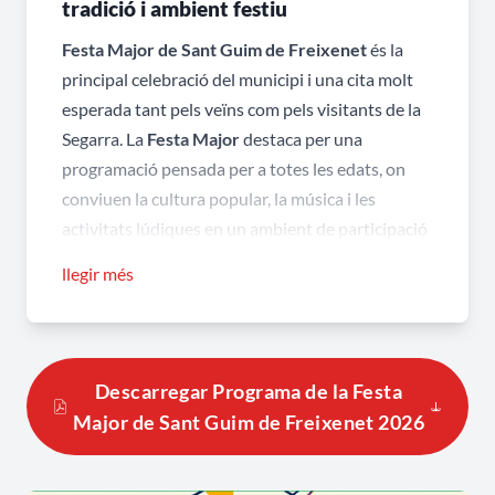
tradició i ambient festiu
Festa Major de Sant Guim de Freixenet
és la
principal celebració del municipi i una cita molt
esperada tant pels veïns com pels visitants de la
Segarra. La
Festa Major
destaca per una
programació pensada per a totes les edats, on
conviuen la cultura popular, la música i les
activitats lúdiques en un ambient de participació
que converteix el poble en un gran espai de
llegir més
trobada.
Festa Major de Sant Guim de Freixenet,
una programació per gaudir en família i
Descarregar Programa de la Festa
amb amics
Major de Sant Guim de Freixenet 2026
La
Festa Major
ofereix una proposta variada amb
teatre
,
balls
,
concerts
,
jocs de cucanya
,