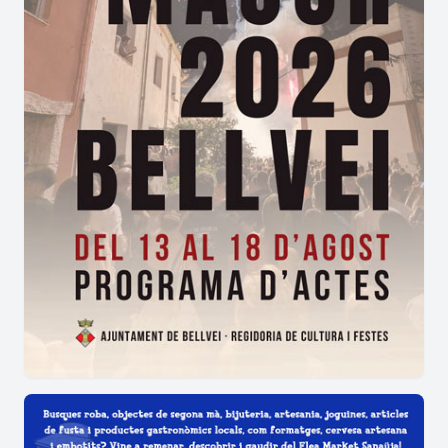
infants, joves i adults puguin gaudir de la
celebració.
Què fa especial la Festa Major de Sant
Guim de Freixenet?
La combinació de
cultura popular
,
participació
,
música
i activitats tradicionals converteix la
Festa Major de Sant Guim de Freixenet
en una
de les celebracions més representatives del
municipi.