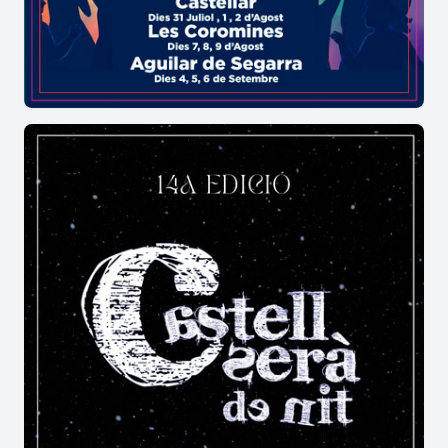
descobrir la vitalitat del teixit associatiu local. Els
actes culturals i festius conviuen amb activitats
tradicionals i d'oci, creant una programació
equilibrada que posa en valor la participació
ciutadana.
La combinació de
concerts
,
balls
,
teatre
,
jocs
populars
,
correfocs
i espais d'animació
converteix la
Festa Major
en una celebració
dinàmica, capaç d'atraure públic de totes les
edats i de reforçar el sentiment de comunitat.
Per què visitar la Festa Major de Sant
Guim de Freixenet?
La
Festa Major
és una excel·lent ocasió per
conèixer l'ambient festiu de Sant Guim de