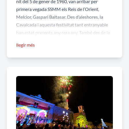
nit del 5 de gener de 1960, van arribar per
primera vegada SSMM els Reis de l’Orient,
Melcior, Gaspari Baltasar. Des d’aleshores, la
Cavalcada i aquesta festivitat tant entranyable
han estat presents any rera any. També des de la
dècada dels setanta al Barri de Sant Pere i al Pla
llegir més
de la Masia es porta a terme la tradicional
recollida de cartes i la Cavalcada de Reis.
Des de fa uns anys la recollida de cartes
l’efectuen els patges reials "Jafsin" i "Fahem" que
volen dir "guix" i "carbó" respectivament.
Lloc: Per la carretera de Can Macià, seguiran el
recorregut pels carrers d'Òdena i arribaran a la
Plaça Major, on tindrà lloc la recepció oficial a
SSMM els Reis de l'Orient. Tot seguit,
repartiment de paquets pels carrers d'Òdena.