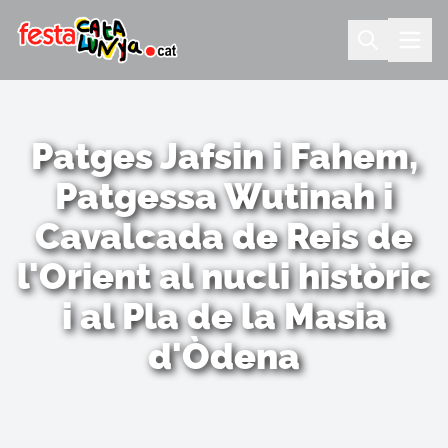
Patges Jafsin i Fahem,
Patgessa Wutinah i
Cavalcada de Reis de
l'Orient al nucli històric
i al Pla de la Masia
d'Òdena