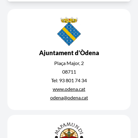
Ajuntament d’Òdena
Plaça Major, 2
08711
Tel: 93 801 74 34
www.odena.cat
odena@odena.cat