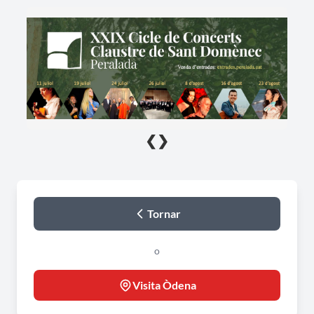
❮
❯
Tornar
o
Visita Òdena