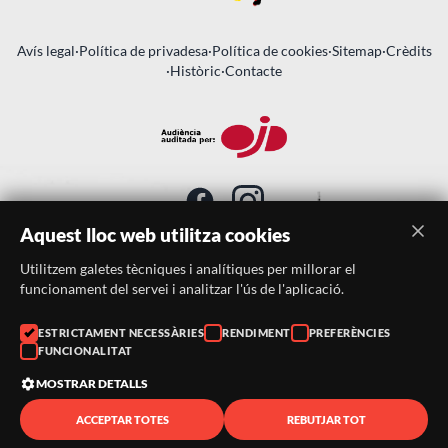
Avís legal
·
Política de privadesa
·
Política de cookies
·
Sitemap
·
Crèdits
·
Històric
·
Contacte
Aquest lloc web utilitza cookies
Utilitzem galetes tècniques i analítiques per millorar el
SUBSCRIU-TE AL BUTLLETÍ
funcionament del servei i analitzar l'ús de l'aplicació.
Telèfon:
938046359
ESTRICTAMENT NECESSÀRIES
RENDIMENT
PREFERÈNCIES
FUNCIONALITAT
Correu:
festacatalunya@festacatalunya.cat
MOSTRAR DETALLS
ACCEPTAR TOTES
REBUTJAR TOT
© 2026 ·
FestaCatalunya
— Tots els drets reservats · Web
desenvolupada amb ❤️ per
CompsaOnline