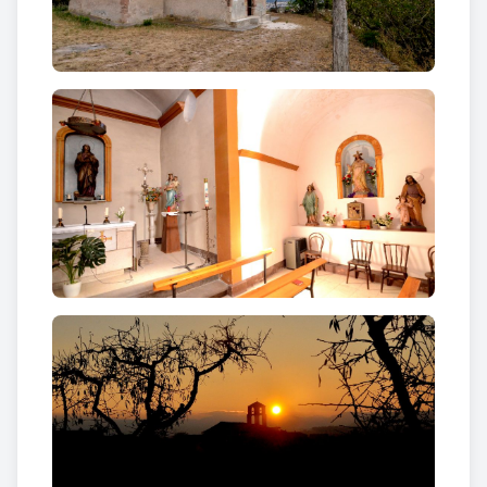
Magdalena en coneixem dos retaules, el primer dels
pintors reusencs Jaume Segarra i Jaume Queralt el
segon pintat per Pere Anglès".
Segons Josep-Vicenç Mestre: "La capella romànica
inicial fou erigida en un antic domini feudal del
castell de l'Espelt, conegut des del 996, quan Sal·la,
membre de la família vescomtal del Conflent, està
repoblant terres i castells a la frontera; entre
d'altres actua a Maians, Òdena, Clariana, la
Roqueta i a l'Espelt. Aquesta església inicialment
consta com Santa Maria i, com Santa Magdalena
des del segle XIV en endavant; l'any 1318 trobem
com a donats de Santa Magdalena a Sança Borrells i
son marit Ramon Puig d'Òdena. Fou sufragània de
la parroquial de Sant Pere Apòstol d'Òdena fins
que el 1855 es decidí d'erigir-la en parròquia. Això