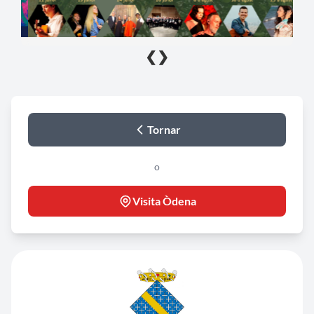
❮
❯
Tornar
o
Visita Òdena