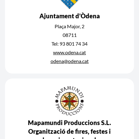
Ajuntament d’Òdena
Plaça Major, 2
08711
Tel: 93 801 74 34
www.odena.cat
odena@odena.cat
Mapamundi Produccions S.L.
Organització de fires, festes i