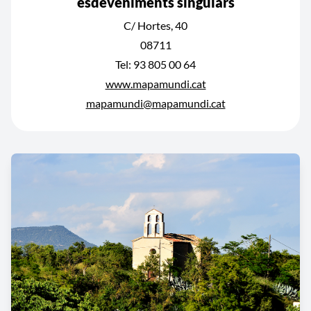
esdeveniments singulars
C/ Hortes, 40
08711
Tel: 93 805 00 64
www.mapamundi.cat
mapamundi@mapamundi.cat