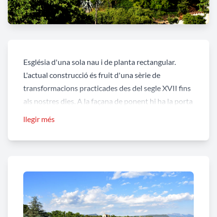
Església d'una sola nau i de planta rectangular.
L'actual construcció és fruit d'una sèrie de
transformacions practicades des del segle XVII fins
als nostres dies. A la façana de ponent hi ha la porta
adovellada d'entrada, i un campanar de cadireta
llegir més
amb quatre ulls en dos pisos, de construcció
modern (1903). A la banda de tramuntana de
l'edifici hi ha la sagristia. Des del segle XVIII té fonts
baptismals i cementiri propi. Exteriorment els murs
són arrebossats amb morter de ciment; cantoneres
de carreus tallats en forma de paral·lelepípedes
rectangulars. Coberta a dues vessants de teula