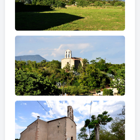
ceràmica tipus aràbiga.
L'altar major està orientat vers a sol ixent i té dues
capelles laterals. Interiorment està enguixada i
pintada. En el decurs de la guerra civil fou molt
malmesa. L'any 1970 es consagrà un nou altar,
construït uns anys abans. Amb motiu del primer
centanari de la parròquia, l'any 1977, es realitzaren
noves obres d'embelliment i acondicionament.
L'edifici va viure reformes importants, sobretot
durant el segle XVII. Els seu servei era per a set
cases agrupades que hi havia a l'Espelt, i les masies
del voltant. Segons Xavier Jorba: "Disposava de
fossar i les visites pastorals, quan en fan referència,
no és a l'estat de l'edificació que devia ser bo, sinó
únicament als ornaments. De l'església de Santa