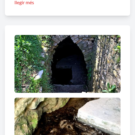
llegir més
Curiosament l’escut de Sant Guim de Freixenet està
presidit per un freixe fruitat de sinople, és a dir d’un
color verd fosc, conjuntament amb el que
heràldicament es coneix com un geminat en faixa
de sable, que no és res més en aquest cas que dues
línies paral·leles negres que representen la via del
tren, estretament vinculat amb l’evolució del
municipi.
Curiositats
La
font de Branques
, conjuntament amb la
font
dels pastors de Sendomí
, així com la
font de Sant
Salvador d’Altadill
, configuren el que podríem
qualificar com la ruta de la pedra seca i l’aigua. Són
exemples de l’aprofitament extrem d’un bé escàs
com l’aigua en un territori en el qual és