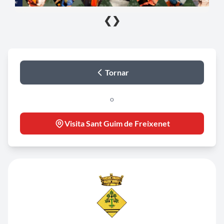
❮
❯
Tornar
o
Visita Sant Guim de Freixenet